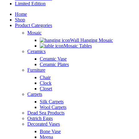
Limited Edition
Home
Shop
Product Categories
Mosaic
Wall Hanging Mosaic
Mosaic Tables
Ceramics
Ceramic Vase
Ceramic Plates
Furniture
Chair
Clock
Closet
Carpets
Silk Carpets
Wool Carpets
Dead Sea Products
Ostrich Eggs
Decorated Vases
Bone Vase
Meena