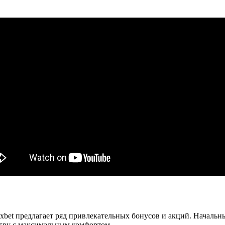
bet предлагает ряд привлекательных бонусов и акций. Начальны
игру с максимальным комфортом.