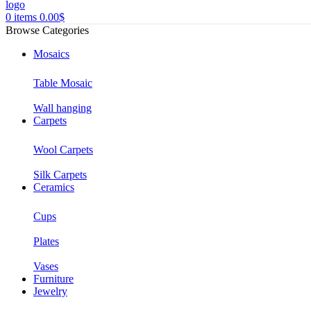
0
items
0.00
$
Browse Categories
Mosaics
Table Mosaic
Wall hanging
Carpets
Wool Carpets
Silk Carpets
Ceramics
Cups
Plates
Vases
Furniture
Jewelry