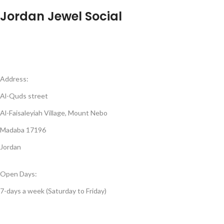
Jordan Jewel Social
Address:
Al-Quds street
Al-Faisaleyiah Village, Mount Nebo
Madaba 17196
Jordan
Open Days:
7-days a week (Saturday to Friday)
Open hours: