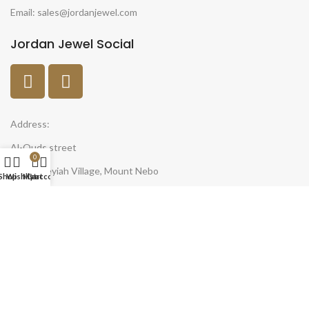
Email: sales@jordanjewel.com
Jordan Jewel Social
Address:
Al-Quds street
0
Al-Faisaleyiah Village, Mount Nebo
Shop
Wishlist
My account
Cart
Madaba 17196
Jordan
Open Days:
7-days a week (Saturday to Friday)