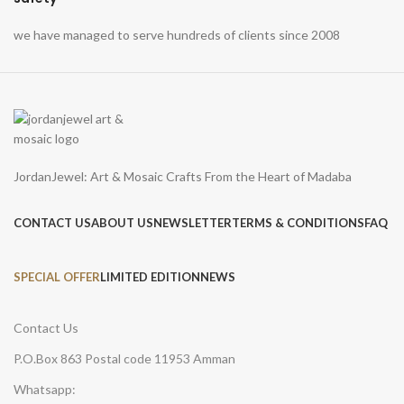
we have managed to serve hundreds of clients since 2008
JordanJewel: Art & Mosaic Crafts From the Heart of Madaba
CONTACT US
ABOUT US
NEWSLETTER
TERMS & CONDITIONS
FAQ
SPECIAL OFFER
LIMITED EDITION
NEWS
Contact Us
P.O.Box 863 Postal code 11953 Amman
Whatsapp: