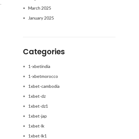
.
March 2025
January 2025
Categories
1-xbetindia
1-xbetmorocco
1xbet-cambodia
1xbet-dz
1xbet-dz1
1xbet-jap
1xbet-lk
1xbet-lk1