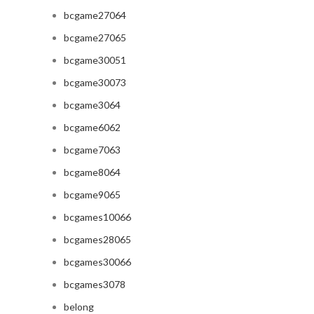
bcgame27064
bcgame27065
bcgame30051
bcgame30073
bcgame3064
bcgame6062
bcgame7063
bcgame8064
bcgame9065
bcgames10066
bcgames28065
bcgames30066
bcgames3078
belong