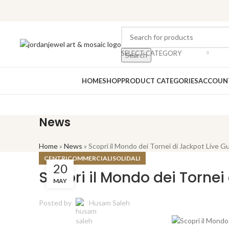
SELECT CATEGORY
Search
Browse Categories
HOME
SHOP
PRODUCT CATEGORIES
ACCOUN
News
Home
»
News
»
Scopri il Mondo dei Tornei di Jackpot Live 
CENTRICOMMERCIALISOLIDALI
20
Scopri il Mondo dei Torne
MAY
Posted by
Husam Saleh