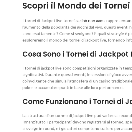
Scopri il Mondo dei Tornei
I tornei di Jackpot live tornei
casinò non aams
rappresentano 
l’aumento della popolarità dei giochi dal vivo, questi eventi 
sono esattamente? Come si svolgono? E quali strategie è poss
esploreremo il mondo dei tornei di jackpot live, fornendo inf
Cosa Sono i Tornei di Jackpot 
I tornei di jackpot live sono competizioni organizzate in t
significativi. Durante questi eventi, le sessioni di gioco av
coinvolgente che simula l’atmosfera di un casinò tradizionale
poker, e accumulare punti in base alle loro performance.
Come Funzionano i Tornei di J
La struttura di un torneo di jackpot live può variare a second
Innanzitutto, i partecipanti devono registrarsi al torneo, sp
si svolge in round, e i giocatori competono tra loro per accum