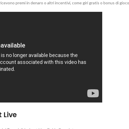
ricevono premi in denaro o altri incentivi, come giri gratis o bonus di gioco
 Live