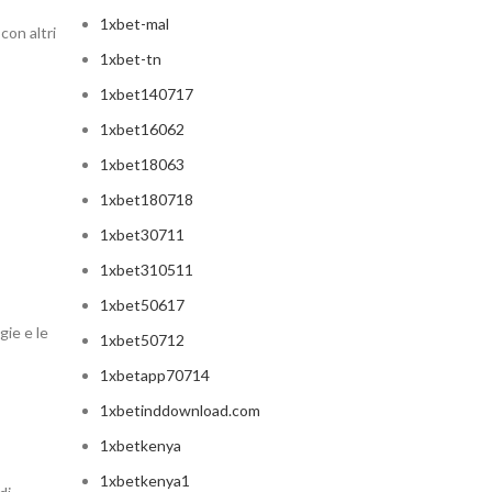
1xbet-mal
con altri
1xbet-tn
1xbet140717
1xbet16062
1xbet18063
1xbet180718
1xbet30711
1xbet310511
1xbet50617
gie e le
1xbet50712
1xbetapp70714
1xbetinddownload.com
1xbetkenya
1xbetkenya1