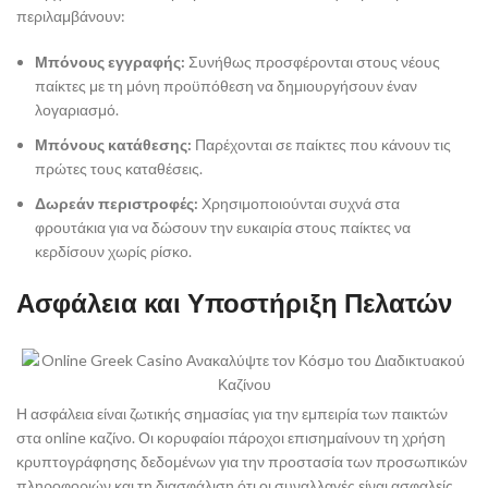
περιλαμβάνουν:
Μπόνους εγγραφής:
Συνήθως προσφέρονται στους νέους
παίκτες με τη μόνη προϋπόθεση να δημιουργήσουν έναν
λογαριασμό.
Μπόνους κατάθεσης:
Παρέχονται σε παίκτες που κάνουν τις
πρώτες τους καταθέσεις.
Δωρεάν περιστροφές:
Χρησιμοποιούνται συχνά στα
φρουτάκια για να δώσουν την ευκαιρία στους παίκτες να
κερδίσουν χωρίς ρίσκο.
Ασφάλεια και Υποστήριξη Πελατών
Η ασφάλεια είναι ζωτικής σημασίας για την εμπειρία των παικτών
στα online καζίνο. Οι κορυφαίοι πάροχοι επισημαίνουν τη χρήση
κρυπτογράφησης δεδομένων για την προστασία των προσωπικών
πληροφοριών και τη διασφάλιση ότι οι συναλλαγές είναι ασφαλείς.