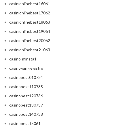
casinionlinebest16061
casinionlinebest17062
casinionlinebest18063
casinionlinebest19064
casinionlinebest20062
casinionlinebest21063
casino-minsta1
casino-sin-registro
casinobest010724
casinobest110735
casinobest120736
casinobest130737
casinobest140738
casinobest15061