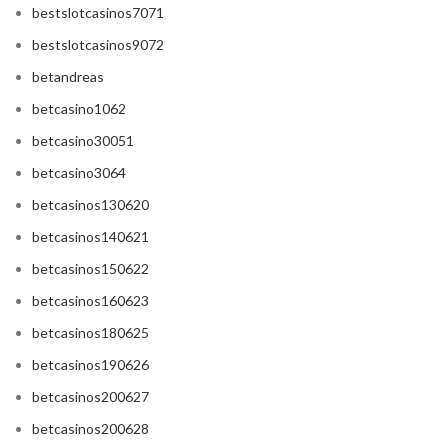
bestslotcasinos7071
bestslotcasinos9072
betandreas
betcasino1062
betcasino30051
betcasino3064
betcasinos130620
betcasinos140621
betcasinos150622
betcasinos160623
betcasinos180625
betcasinos190626
betcasinos200627
betcasinos200628