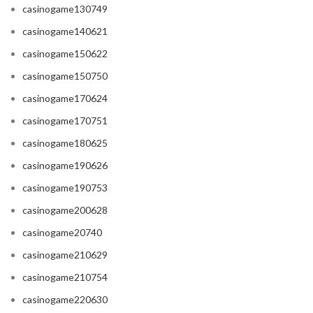
casinogame130749
casinogame140621
casinogame150622
casinogame150750
casinogame170624
casinogame170751
casinogame180625
casinogame190626
casinogame190753
casinogame200628
casinogame20740
casinogame210629
casinogame210754
casinogame220630