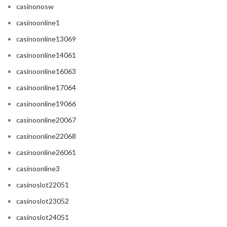
casinonosw
casinoonline1
casinoonline13069
casinoonline14061
casinoonline16063
casinoonline17064
casinoonline19066
casinoonline20067
casinoonline22068
casinoonline26061
casinoonline3
casinoslot22051
casinoslot23052
casinoslot24051