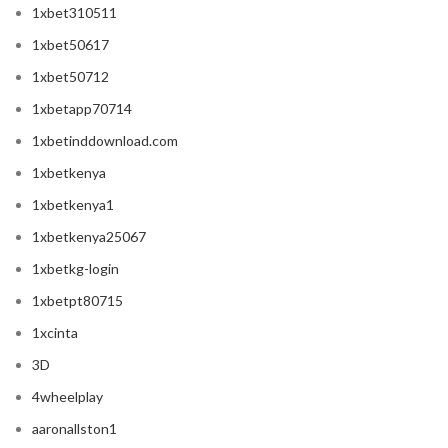
1xbet310511
1xbet50617
1xbet50712
1xbetapp70714
1xbetinddownload.com
1xbetkenya
1xbetkenya1
1xbetkenya25067
1xbetkg-login
1xbetpt80715
1xcinta
3D
4wheelplay
aaronallston1