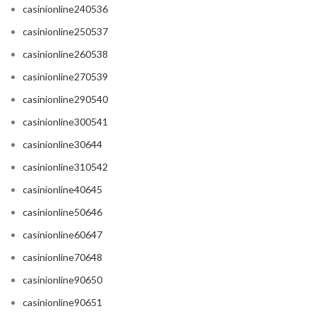
casinionline240536
casinionline250537
casinionline260538
casinionline270539
casinionline290540
casinionline300541
casinionline30644
casinionline310542
casinionline40645
casinionline50646
casinionline60647
casinionline70648
casinionline90650
casinionline90651