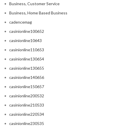
Business, Customer Service
Business, Home Based Business
cadencemag
casinionline100652
casinionline10643
casinionline110653
casinionline130654
casinionline130655
casinionline140656
casinionline150657
casinionline200532
casinionline210533
casinionline220534
casinionline230535