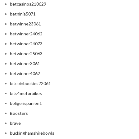
betcasinos210629
betninja5071
betwinne23061
betwinner24062
betwinner24073
betwinner25063
betwinner3061
betwinner4062
bitcoinbookies22061
bits4motorbikes
boligerispanien1
Boosters
brave
buckinghamshirebowls