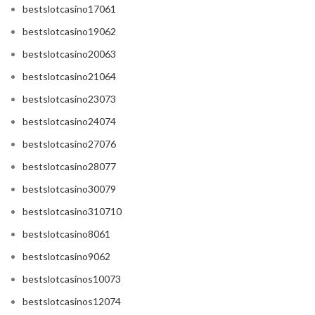
bestslotcasino17061
bestslotcasino19062
bestslotcasino20063
bestslotcasino21064
bestslotcasino23073
bestslotcasino24074
bestslotcasino27076
bestslotcasino28077
bestslotcasino30079
bestslotcasino310710
bestslotcasino8061
bestslotcasino9062
bestslotcasinos10073
bestslotcasinos12074