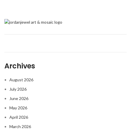
Archives
August 2026
July 2026
June 2026
May 2026
April 2026
March 2026