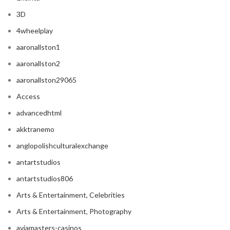
3D
4wheelplay
aaronallston1
aaronallston2
aaronallston29065
Access
advancedhtml
akktranemo
anglopolishculturalexchange
antartstudios
antartstudios806
Arts & Entertainment, Celebrities
Arts & Entertainment, Photography
aviamasters-casinos