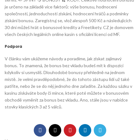
je určeno na základě více faktorů: výše bonusu, hodnocení
společnosti, jednoduchosti získání, hodnocení hráčů a podmínky
získání bonusu. Zaregistruj se, vlož alespoň 500 Kč a následujících
30 dní můžeš hrát o bonusové kredity a Freetikety. CZ je domovem
všech českých legálních online kasin s oficiální licencí od MF.
Podpora
V článku vám ukážeme návody a poradíme, jak získat zajímavý
bonus. To znamená, že bonus bez vkladu budeš mít k dispozici
kdykoliv si usmyslíš. Dlouhodobé bonusy přehledně na jednom
místě. Je velmi pravděpodobné, že do tohoto zástupu lidí už také
patříte, nebo že se do něj jednoho dne zařadíte. Za každou sázku v
kasinu získáváte body či mince, které poté můžete v bonusovém
obchodě vyměnit za bonus bez vkladu. Ano, stále jsou v nabídce
stovky klasických 3 až 5 válců.