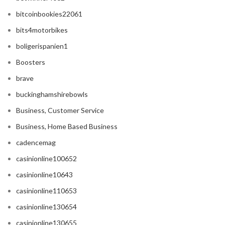
bitcoinbookies22061
bits4motorbikes
boligerispanien1
Boosters
brave
buckinghamshirebowls
Business, Customer Service
Business, Home Based Business
cadencemag
casinionline100652
casinionline10643
casinionline110653
casinionline130654
casinionline130655