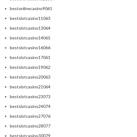
bestonlinecasino9061
bestslotcasino11063
bestslotcasino13064
bestslotcasino14065
bestslotcasino16066
bestslotcasino17061
bestslotcasino19062
bestslotcasino20063
bestslotcasino21064
bestslotcasino23073
bestslotcasino24074
bestslotcasino27076
bestslotcasino28077
bestslotcasino30079