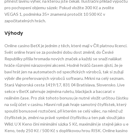
přinést lavinu výher, na kterou jste čekali. Ilustrační příklad výpočtu
pro pochopení objemu sázek: Pokud vložíte 300 Kč a zvolíte
VEGAS 1, podmínka 35× znamená protočit 10 500 Kč v
započitatelných hrách.
Výhody
Online casino BetX je jedním z těch, které mají v ČR platnou licenci.
Svět online hraní se za poslední dobu dost změnil, do České
Republiky přišla hromada nových značek a každý se snaží nalákat
hráče různými nárazovými akcemi. Hodně hráčů časem zjistí, že je
baví hrát jen na automatech od specifických výrobců, tak si zužují
výběr dle preferovaných výrobců softwaru. Mrkni na celý seznam.
Stará Vajnorská cesta 1419/17, 831 04 Bratislava, Slovensko. Live
sekce v BetX zahrnuje zejména ruletu, blackjack a baccarat v
reálném čase. Pro zisk tohoto bonusu je nutné vložit určitou částku
na svůj účet v casinu. Hlavní roli pak hraje samotný čtyřlístek, který
spouští bonusové roztočení, při kterém se celý válec, na němž už
čtyřlístek je, změní na právě symbol čtyřlístku a ten pak slouží jako
Wild. U X Keno činí minimální sázka 5 Kč, maximální je stejně jako u e
Keno, tedy 250 Kč / 500 Kč s doplňkovou hrou RISK. Online kasino