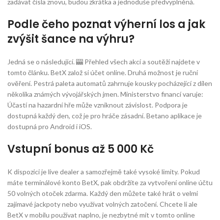
zadávat čísla znovu, budou zkrátka a jednoduše předvyplněná.
Podle čeho poznat výherní los a jak
zvýšit šance na výhru?
Jedná se o následující. 🎰 Přehled všech akcí a soutěží najdete v
tomto článku. BetX založ si účet online. Druhá možnost je ruční
ověření. Pestrá paleta automatů zahrnuje kousky pocházející z dílen
několika známých vývojářských jmen. Ministerstvo financí varuje:
Účastí na hazardní hře může vzniknout závislost. Podpora je
dostupná každý den, což je pro hráče zásadní. Betano aplikace je
dostupná pro Android i iOS.
Vstupní bonus až 5 000 Kč
K dispozici je live dealer a samozřejmě také vysoké limity. Pokud
máte terminálové konto BetX, pak obdržíte za vytvoření online účtu
50 volných otoček zdarma. Každý den můžete také hrát o velmi
zajímavé jackpoty nebo využívat volných zatočení. Chcete li ale
BetX v mobilu používat naplno, je nezbytné mít v tomto online