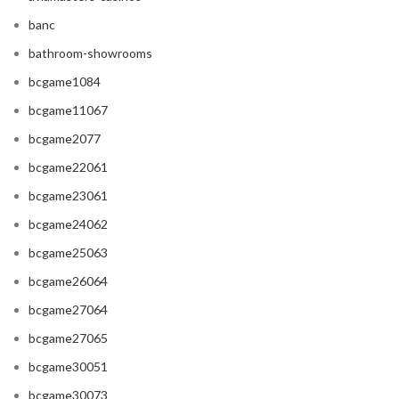
banc
bathroom-showrooms
bcgame1084
bcgame11067
bcgame2077
bcgame22061
bcgame23061
bcgame24062
bcgame25063
bcgame26064
bcgame27064
bcgame27065
bcgame30051
bcgame30073