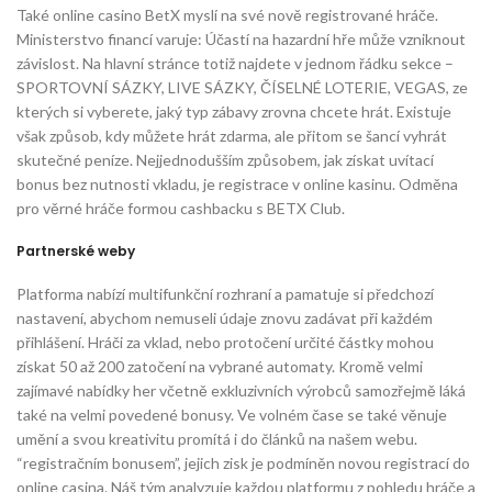
Také online casino BetX myslí na své nově registrované hráče.
Ministerstvo financí varuje: Účastí na hazardní hře může vzniknout
závislost. Na hlavní stránce totiž najdete v jednom řádku sekce –
SPORTOVNÍ SÁZKY, LIVE SÁZKY, ČÍSELNÉ LOTERIE, VEGAS, ze
kterých si vyberete, jaký typ zábavy zrovna chcete hrát. Existuje
však způsob, kdy můžete hrát zdarma, ale přitom se šancí vyhrát
skutečné peníze. Nejjednodušším způsobem, jak získat uvítací
bonus bez nutnosti vkladu, je registrace v online kasinu. Odměna
pro věrné hráče formou cashbacku s BETX Club.
Partnerské weby
Platforma nabízí multifunkční rozhraní a pamatuje si předchozí
nastavení, abychom nemuseli údaje znovu zadávat při každém
přihlášení. Hráči za vklad, nebo protočení určité částky mohou
získat 50 až 200 zatočení na vybrané automaty. Kromě velmi
zajímavé nabídky her včetně exkluzivních výrobců samozřejmě láká
také na velmi povedené bonusy. Ve volném čase se také věnuje
umění a svou kreativitu promítá i do článků na našem webu.
“registračním bonusem”, jejich zisk je podmíněn novou registrací do
online casina. Náš tým analyzuje každou platformu z pohledu hráče a