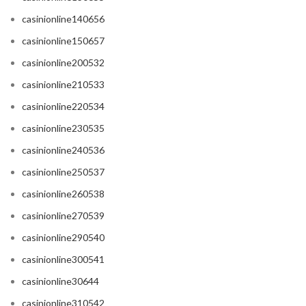
casinionline140656
casinionline150657
casinionline200532
casinionline210533
casinionline220534
casinionline230535
casinionline240536
casinionline250537
casinionline260538
casinionline270539
casinionline290540
casinionline300541
casinionline30644
casinionline310542