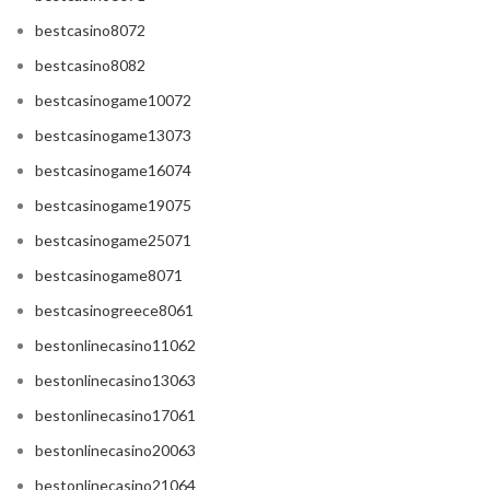
bestcasino8072
bestcasino8082
bestcasinogame10072
bestcasinogame13073
bestcasinogame16074
bestcasinogame19075
bestcasinogame25071
bestcasinogame8071
bestcasinogreece8061
bestonlinecasino11062
bestonlinecasino13063
bestonlinecasino17061
bestonlinecasino20063
bestonlinecasino21064