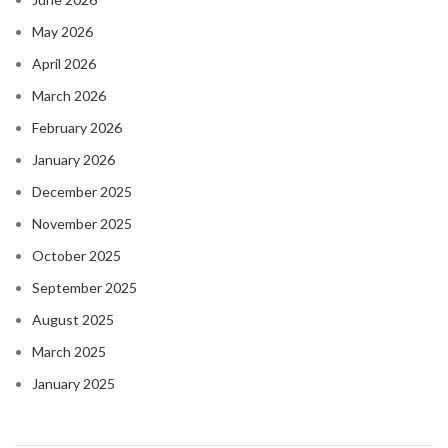
May 2026
April 2026
March 2026
February 2026
January 2026
December 2025
November 2025
October 2025
September 2025
August 2025
March 2025
January 2025