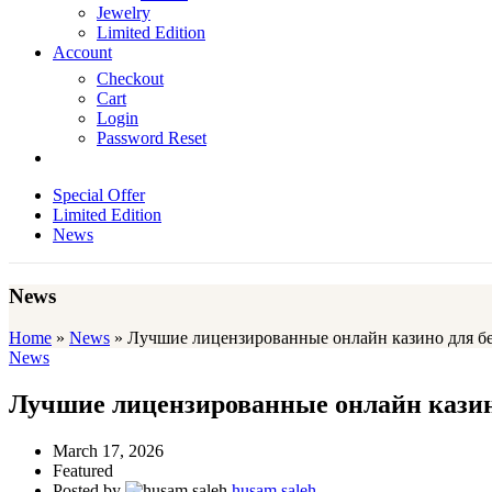
Jewelry
Limited Edition
Account
Checkout
Cart
Login
Password Reset
Special Offer
Limited Edition
News
News
Home
»
News
»
Лучшие лицензированные онлайн казино для б
News
Лучшие лицензированные онлайн казин
March 17, 2026
Featured
Posted by
husam saleh