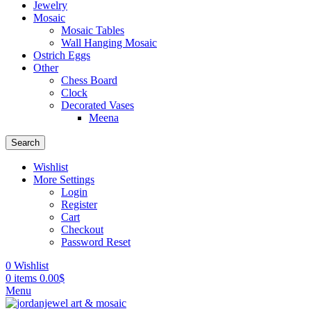
Jewelry
Mosaic
Mosaic Tables
Wall Hanging Mosaic
Ostrich Eggs
Other
Chess Board
Clock
Decorated Vases
Meena
Search
Wishlist
More Settings
Login
Register
Cart
Checkout
Password Reset
0
Wishlist
0
items
0.00
$
Menu