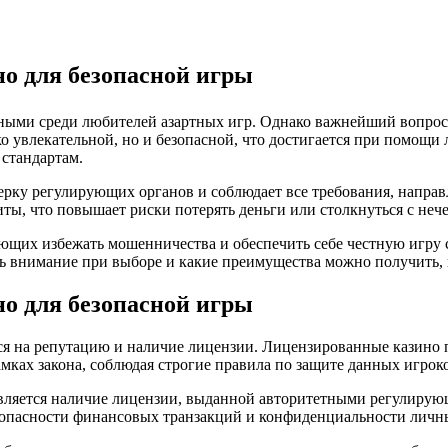
о для безопасной игры
рными среди любителей азартных игр. Однако важнейший вопрос,
ко увлекательной, но и безопасной, что достигается при помощ
 стандартам.
верку регулирующих органов и соблюдает все требования, направ
ты, что повышает риски потерять деньги или столкнуться с не
ющих избежать мошенничества и обеспечить себе честную игру с
ь внимание при выборе и какие преимущества можно получить, 
о для безопасной игры
ься на репутацию и наличие лицензии. Лицензированные казино
амках закона, соблюдая строгие правила по защите данных игроко
вляется наличие лицензии, выданной авторитетными регулирующ
езопасности финансовых транзакций и конфиденциальности личн