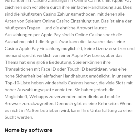
vorhanden ist. Casino Zahlungen in Online Casinos mit Apple Pay
zeichnen sich vor allem durch ihre einfache Handhabung aus. Dies
sind die häufigsten Casino Zahlungsmethoden, mit denen alle
Arten von Spielern Online Casino Einzahlung tun. Das ist eine der
häufigsten Fragen – und die ehrliche Antwort lautet:
Auszahlungen per Apple Pay sind in Online Casinos noch die
Ausnahme, nicht die Regel. Zwar kann die Tatsache, dass eine
Casino Apple Pay Einzahlung möglich ist, keine Lizenz ersetzen und
niemand spricht wirklich von einer Apple Pay Lizenz, aber das
Thema hat eine große Bedeutung. Spieler können ihre
Transaktionen mit Face ID oder Touch ID bestätigen, was eine
hohe Sicherheit bei einfacher Handhabung ermöglicht. In unserer
Top‑10‑Liste heben wir deshalb Casinos hervor, die viele Slots mit
hoher Auszahlungsquote anbieten. Sie haben jedoch die
Möglichkeit, Webapps zu verwenden oder direkt auf mobile
Browser zurückzugreifen. Dennoch gibt es eine Kehrseite: Wenn
es nicht in Maßen betrieben wird, kann Ihre Unterhaltung zu einer
Sucht werden.
Name by software