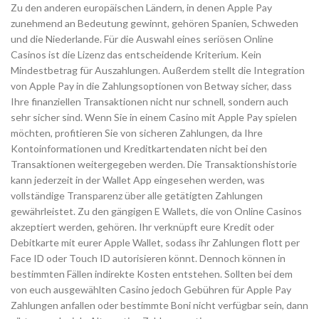
Zu den anderen europäischen Ländern, in denen Apple Pay
zunehmend an Bedeutung gewinnt, gehören Spanien, Schweden
und die Niederlande. Für die Auswahl eines seriösen Online
Casinos ist die Lizenz das entscheidende Kriterium. Kein
Mindestbetrag für Auszahlungen. Außerdem stellt die Integration
von Apple Pay in die Zahlungsoptionen von Betway sicher, dass
Ihre finanziellen Transaktionen nicht nur schnell, sondern auch
sehr sicher sind. Wenn Sie in einem Casino mit Apple Pay spielen
möchten, profitieren Sie von sicheren Zahlungen, da Ihre
Kontoinformationen und Kreditkartendaten nicht bei den
Transaktionen weitergegeben werden. Die Transaktionshistorie
kann jederzeit in der Wallet App eingesehen werden, was
vollständige Transparenz über alle getätigten Zahlungen
gewährleistet. Zu den gängigen E Wallets, die von Online Casinos
akzeptiert werden, gehören. Ihr verknüpft eure Kredit oder
Debitkarte mit eurer Apple Wallet, sodass ihr Zahlungen flott per
Face ID oder Touch ID autorisieren könnt. Dennoch können in
bestimmten Fällen indirekte Kosten entstehen. Sollten bei dem
von euch ausgewählten Casino jedoch Gebühren für Apple Pay
Zahlungen anfallen oder bestimmte Boni nicht verfügbar sein, dann