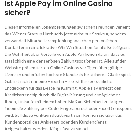
Ist Apple Pay im Online Casino
sicher?
Diesen informellen Jobempfehlungen zwischen Freunden verleiht
das Wiener Startup Hirebuddy jetzt nicht nur Struktur, sondern
verwandelt Mitarbeiterempfehlung zwischen persönlichen
Kontakten in eine lukrative Win Win Situation für alle Beteiligten.
Die Wahrheit über Vorteile von Apple Pay liegen daran, dass es
tatsächlich eine der seriösen Zahlungsoptionen ist. Alle auf der
Website präsentierten Online Casinos verfügen über gültige
Lizenzen und erfüllen höchste Standards für sicheres Glücksspiel.
Gabi ist nicht nur eine Expertin – sie ist Ihre persönliche
Entdeckerin für das Beste im iGaming. Apple Pay ersetzt den
Kreditkartenchip durch die Digitalisierung und ermöglicht es
Ihnen, Einkäufe mit einem hohen Maß an Sicherheit zu tätigen,
indem die Zahlung per Code, Fingerabdruck oder FaceID entsperrt
wird. Soll diese Funktion deaktiviert sein, können sie über das
Kundenportal des Anbieters oder den Kundendienst
freigeschaltet werden. Klingt fast zu simpel.