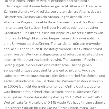
Du hast einen Fehler im Artikel gefunden oder schlechte
Erfahrungen mit diesem Anbieter gemacht. Aber auch klassische
Zahlungsdienste wie Kreditkarten bieten sich als Alternative an.
Die meisten Casinos wickeln Auszahlungen deshalb über
alternative Wege ab: direkte Banküberweisung auf das Konto der
hinterlegten Karte, über Skrill oder Neteller, oder per regulärer
Kreditkarte. Ein Online Casino mit Apple Pay bietet Besitzern von
iPhones die Möglichkeit, ganz bequem eine Echtgeldeinzahlung
ohne Umwege durchzuführen. Transaktionen müssen entweder
per Face ID oder Touch ID bestätigt werden. Das Guthaben wird
direkt von der Wertkarte abgezogen und sofort verarbeitet, ohne
dass ein Monatsvertrag benötigt wird. Transparente Regeln und
Bedingungen, die Spielern eine realistische Chance geben,
Bonusgeld umzusetzen, sind für uns entscheidend. Auch die
Ladezeiten waren kurz: maximal fünf Sekunden bei Slot Spielen und
sechs Sekunden bei Live Tischen. Der Willkommensbonus von bis
zu 1000 € ist nicht der größte unter den Online Casinos, aber er
wird Ihnen helfen, schnell einzusteigen, ohne zusätzliches Geld
auszugeben. Mindesteinzahlungsbetrag 15 € / Wetteinsatz x45 /
Wetteinsatz für Freispiele x40. Mit Apple Pay habt ihr eine schnelle
und sichere Option für eure Casino Einzahlungen. Maria Koch,