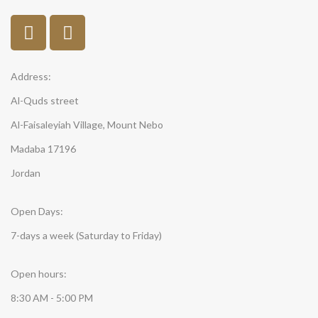
Address:
Al-Quds street
Al-Faisaleyiah Village, Mount Nebo
Madaba 17196
Jordan
Open Days:
7-days a week (Saturday to Friday)
Open hours:
8:30 AM - 5:00 PM