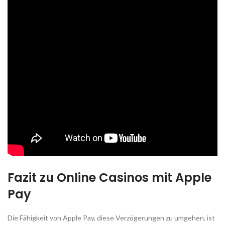
Fazit zu Online Casinos mit Apple
Pay
Die Fähigkeit von Apple Pay, diese Verzögerungen zu umgehen, ist