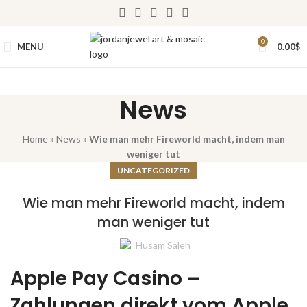
0
MENU
0.00
$
News
Home
»
News
»
Wie man mehr Fireworld macht, indem man
weniger tut
UNCATEGORIZED
Wie man mehr Fireworld macht, indem
man weniger tut
Husam Saleh
Apple Pay Casino –
Zahlungen direkt vom Apple