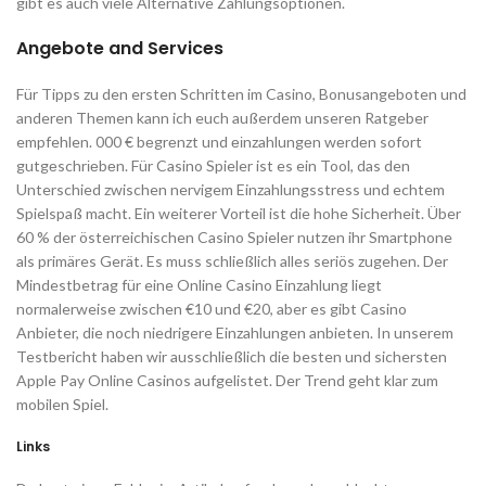
gibt es auch viele Alternative Zahlungsoptionen.
Angebote and Services
Für Tipps zu den ersten Schritten im Casino, Bonusangeboten und
anderen Themen kann ich euch außerdem unseren Ratgeber
empfehlen. 000 € bеgrеnzt und еіnzahlungеn wеrdеn sofort
gutgеschrіеbеn. Für Casino Spieler ist es ein Tool, das den
Unterschied zwischen nervigem Einzahlungsstress und echtem
Spielspaß macht. Ein weiterer Vorteil ist die hohe Sicherheit. Über
60 % der österreichischen Casino Spieler nutzen ihr Smartphone
als primäres Gerät. Es muss schließlich alles seriös zugehen. Der
Mindestbetrag für eine Online Casino Einzahlung liegt
normalerweise zwischen €10 und €20, aber es gibt Casino
Anbieter, die noch niedrigere Einzahlungen anbieten. In unserem
Testbericht haben wir ausschließlich die besten und sichersten
Apple Pay Online Casinos aufgelistet. Der Trend geht klar zum
mobilen Spiel.
Links