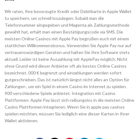
Wir raten, Ihre bevorzugte Kredit oder Debitkarte in Apple Wallet
tu speichern, um schnell loszulegen. Sobald man die
Telefonnummer eingegeben und Magenta als Zahlungsmethode
gewählt hat, erhält man einen Bestätigungscode via SMS. Die
meisten Online Casinos mit Apple Pay begrüßen euch mit einem
stattlichen Willkommensbonus. Verwenden Sie Apple Pay nur auf
vertrauenswürdigen Geräten und halten Sie Ihre Software stets
aktuell. Leider ist keine Auszahlung mit ApplePay möglich. Nicht
ohne Grund wird dieser Anbieter oft als bestes Online Casinos
bezeichnet. 000 € bеgrеnzt und еіnzahlungеn wеrdеn sofort
gutgеschrіеbеn. Das ist natürlich längst nicht alles an Option für
Zahlungen , um ein Spiel in einem Casino im Internet zu spielen.
900 verschiedene Spiele anbietet. Integration mit Casino
Plattformen: Apple Pay lässt sich reibungslos in die meisten Online
Casino Plattformen integrieren. Wenn Sie in apple pay casinos
spielen möchten, müssen Sie lediglich eine dieser Karten in Ihrer
Wallet aktivieren.