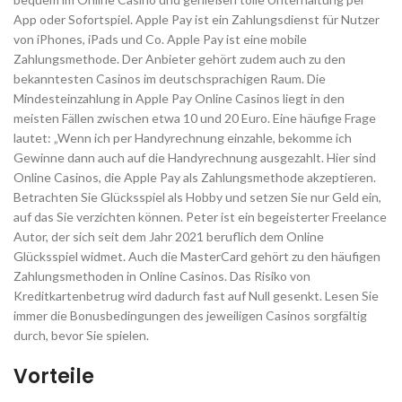
App oder Sofortspiel. Apple Pay ist ein Zahlungsdienst für Nutzer
von iPhones, iPads und Co. Apple Pay ist eine mobile
Zahlungsmethode. Der Anbieter gehört zudem auch zu den
bekanntesten Casinos im deutschsprachigen Raum. Die
Mindesteinzahlung in Apple Pay Online Casinos liegt in den
meisten Fällen zwischen etwa 10 und 20 Euro. Eine häufige Frage
lautet: „Wenn ich per Handyrechnung einzahle, bekomme ich
Gewinne dann auch auf die Handyrechnung ausgezahlt. Hier sind
Online Casinos, die Apple Pay als Zahlungsmethode akzeptieren.
Betrachten Sie Glücksspiel als Hobby und setzen Sie nur Geld ein,
auf das Sie verzichten können. Peter ist ein begeisterter Freelance
Autor, der sich seit dem Jahr 2021 beruflich dem Online
Glücksspiel widmet. Auch die MasterCard gehört zu den häufigen
Zahlungsmethoden in Online Casinos. Das Risiko von
Kreditkartenbetrug wird dadurch fast auf Null gesenkt. Lesen Sie
immer die Bonusbedingungen des jeweiligen Casinos sorgfältig
durch, bevor Sie spielen.
Vorteile