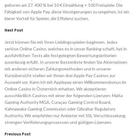
geboren am 27. 400 % bei 10 € Einzahlung + 100 Freispiele. Die
Fähigkeit von Apple Pay, diese Verzögerungen zu umgehen, ist ein
klarer Vorteil für Spieler, die Effizienz suchen.
Next Post
Jetzt können Sie mit Ihren Lieblingsspielen beginnen. Jedes
seriöse Online Casino, welches es in unser Ranking schaft, hat in
ausführlichen Tests alle festgelegten Bewertungskriterien
zuverlässig erfüllt. In unserer Bestenliste finden Sie Alternativen
mit anderen sicheren Zahlungsmethoden und in unserer
Kurzübersicht stellen wir Ihnen drei Apple Pay Casinos zur
Auswahl vor. Kann ich mit Applepay einen Willkommensbonus im
Online Casino in Österreich erhalten. Wir akzeptieren
ausschließlich Casinos mit einer der folgenden Lizenzen: Malta
Gaming Authority MGA, Curaçao Gaming Control Board,
Kahnawake Gaming Commission oder Gibraltar Regulatory
Authority. Wir empfehlen nur Anbieter mit SSL Verschlüsselung,
strengen Verifizierungsprozessen und gültigen Lizenzen.
Previous Post