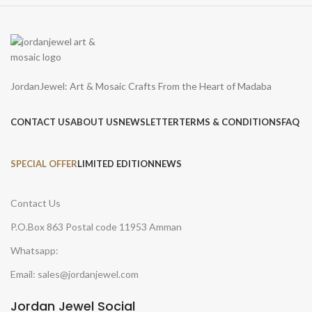
JordanJewel: Art & Mosaic Crafts From the Heart of Madaba
CONTACT US
ABOUT US
NEWSLETTER
TERMS & CONDITIONS
FAQ
SPECIAL OFFER
LIMITED EDITION
NEWS
Contact Us
P.O.Box 863 Postal code 11953 Amman
Whatsapp:
Email: sales@jordanjewel.com
Jordan Jewel Social