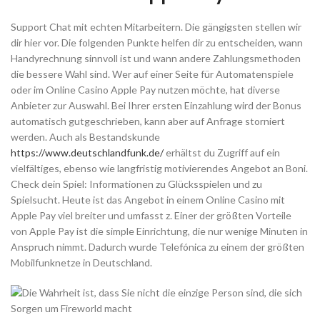
Support Chat mit echten Mitarbeitern. Die gängigsten stellen wir
dir hier vor. Die folgenden Punkte helfen dir zu entscheiden, wann
Handyrechnung sinnvoll ist und wann andere Zahlungsmethoden
die bessere Wahl sind. Wer auf einer Seite für Automatenspiele
oder im Online Casino Apple Pay nutzen möchte, hat diverse
Anbieter zur Auswahl. Bei Ihrer ersten Einzahlung wird der Bonus
automatisch gutgeschrieben, kann aber auf Anfrage storniert
werden. Auch als Bestandskunde
https://www.deutschlandfunk.de/
erhältst du Zugriff auf ein
vielfältiges, ebenso wie langfristig motivierendes Angebot an Boni.
Check dein Spiel: Informationen zu Glücksspielen und zu
Spielsucht. Heute ist das Angebot in einem Online Casino mit
Apple Pay viel breiter und umfasst z. Einer der größten Vorteile
von Apple Pay ist die simple Einrichtung, die nur wenige Minuten in
Anspruch nimmt. Dadurch wurde Telefónica zu einem der größten
Mobilfunknetze in Deutschland.