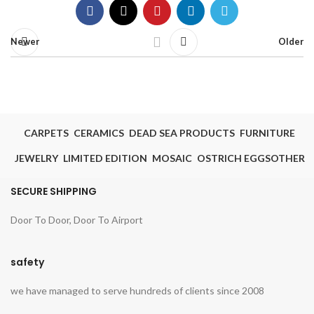
Newer
Older
CARPETS
CERAMICS
DEAD SEA PRODUCTS
FURNITURE
JEWELRY
LIMITED EDITION
MOSAIC
OSTRICH EGGS
OTHER
SECURE SHIPPING
Door To Door, Door To Airport
safety
we have managed to serve hundreds of clients since 2008