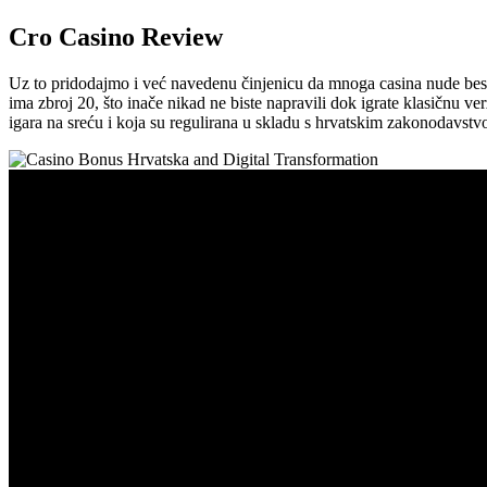
Cro Casino Review
Uz to pridodajmo i već navedenu činjenicu da mnoga casina nude bespla
ima zbroj 20, što inače nikad ne biste napravili dok igrate klasičnu ve
igara na sreću i koja su regulirana u skladu s hrvatskim zakonodavstvo