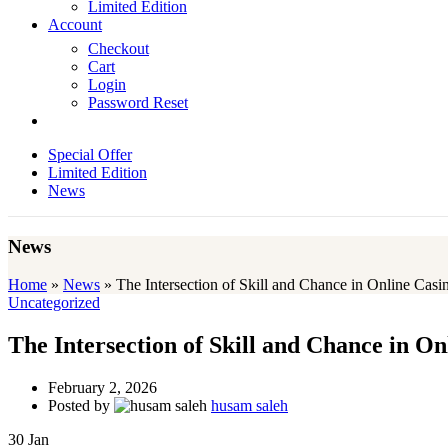
Limited Edition
Account
Checkout
Cart
Login
Password Reset
Special Offer
Limited Edition
News
News
Home
»
News
»
The Intersection of Skill and Chance in Online Ca
Uncategorized
The Intersection of Skill and Chance in 
February 2, 2026
Posted by
husam saleh
30
Jan