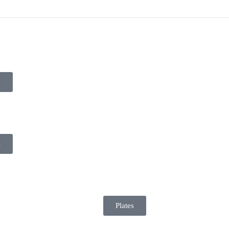
c
s
Plates