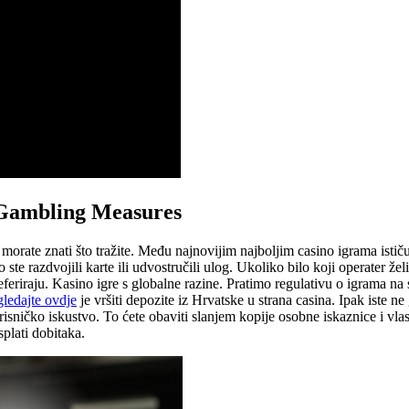
 Gambling Measures
 morate znati što tražite. Među najnovijim najboljim casino igrama istič
te razdvojili karte ili udvostručili ulog. Ukoliko bilo koji operater že
 preferiraju. Kasino igre s globalne razine. Pratimo regulativu o igrama
ledajte ovdje
je vršiti depozite iz Hrvatske u strana casina. Ipak iste n
ičko iskustvo. To ćete obaviti slanjem kopije osobne iskaznice i vlastite 
plati dobitaka.