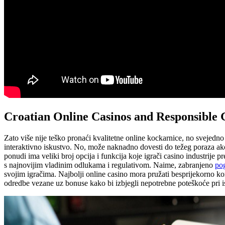
Croatian Online Casinos and Responsible
Zato više nije teško pronaći kvalitetne online kockarnice, no svejedno
interaktivno iskustvo. No, može naknadno dovesti do težeg poraza ako s
ponudi ima veliki broj opcija i funkcija koje igrači casino industrije
s najnovijim vladinim odlukama i regulativom. Naime, zabranjeno
pog
svojim igračima. Najbolji online casino mora pružati besprijekorno korisn
odredbe vezane uz bonuse kako bi izbjegli nepotrebne poteškoće pri is