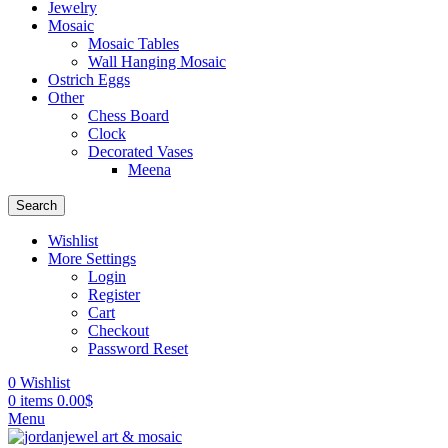
Jewelry
Mosaic
Mosaic Tables
Wall Hanging Mosaic
Ostrich Eggs
Other
Chess Board
Clock
Decorated Vases
Meena
Search
Wishlist
More Settings
Login
Register
Cart
Checkout
Password Reset
0
Wishlist
0
items
0.00
$
Menu