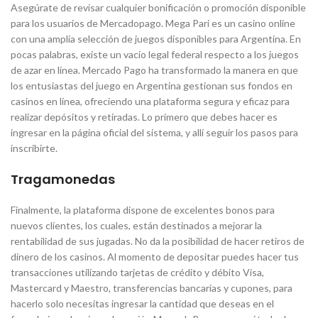
Asegúrate de revisar cualquier bonificación o promoción disponible
para los usuarios de Mercadopago. Mega Pari es un casino online
con una amplia selección de juegos disponibles para Argentina. En
pocas palabras, existe un vacío legal federal respecto a los juegos
de azar en línea. Mercado Pago ha transformado la manera en que
los entusiastas del juego en Argentina gestionan sus fondos en
casinos en línea, ofreciendo una plataforma segura y eficaz para
realizar depósitos y retiradas. Lo primero que debes hacer es
ingresar en la página oficial del sistema, y allí seguir los pasos para
inscribirte.
Tragamonedas
Finalmente, la plataforma dispone de excelentes bonos para
nuevos clientes, los cuales, están destinados a mejorar la
rentabilidad de sus jugadas. No da la posibilidad de hacer retiros de
dinero de los casinos. Al momento de depositar puedes hacer tus
transacciones utilizando tarjetas de crédito y débito Visa,
Mastercard y Maestro, transferencias bancarias y cupones, para
hacerlo solo necesitas ingresar la cantidad que deseas en el