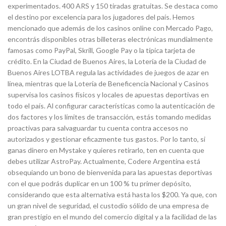
experimentados. 400 ARS y 150 tiradas gratuitas. Se destaca como
el destino por excelencia para los jugadores del país. Hemos
mencionado que además de los casinos online con Mercado Pago,
encontrás disponibles otras billeteras electrónicas mundialmente
famosas como PayPal, Skrill, Google Pay o la típica tarjeta de
crédito. En la Ciudad de Buenos Aires, la Lotería de la Ciudad de
Buenos Aires LOTBA regula las actividades de juegos de azar en
línea, mientras que la Lotería de Beneficencia Nacional y Casinos
supervisa los casinos físicos y locales de apuestas deportivas en
todo el país. Al configurar características como la autenticación de
dos factores y los límites de transacción, estás tomando medidas
proactivas para salvaguardar tu cuenta contra accesos no
autorizados y gestionar eficazmente tus gastos. Por lo tanto, si
ganas dinero en Mystake y quieres retirarlo, ten en cuenta que
debes utilizar AstroPay. Actualmente, Codere Argentina está
obsequiando un bono de bienvenida para las apuestas deportivas
con el que podrás duplicar en un 100 % tu primer depósito,
considerando que esta alternativa está hasta los $200. Ya que, con
un gran nivel de seguridad, el custodio sólido de una empresa de
gran prestigio en el mundo del comercio digital y a la facilidad de las