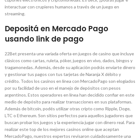
interactuar con crupieres humanos a través de un juego en
streaming.
Depositá en Mercado Pago
usando link de pago
22Bet presenta una variada oferta en juegos de casino que incluye
clásicos como cartas, ruleta, póker, juegos en vivo, dados, bingos y
tragamonedas. Además, desde su aplicación podrás enviarte dinero
y gestionar tus pagos con tus tarjetas de Naranja X débito y
crédito. Todos los casinos en línea con MercadoPago son elogiados
por su facilidad de uso en el manejo de depósitos con pesos
argentinos. Estos operadores en línea han decidido confiar en este
medio de depósito para realizar transacciones en sus plataformas.
Además de bitcoin, podés utilizar otras cripto como Ripple, Doge,
LTC o Ethereum. Son sitios perfectos para aquellos jugadores que
buscan probar los juegos y la experiencia jugar con dinero real. Para
realizar este top de los mejores casinos online que aceptan
MercadoPago, nuestros expertos revisaron cuidadosamente una