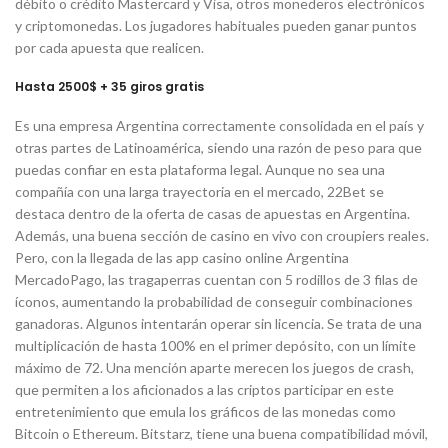
débito o crédito Mastercard y Visa, otros monederos electrónicos
y criptomonedas. Los jugadores habituales pueden ganar puntos
por cada apuesta que realicen.
Hasta 2500$ + 35 giros gratis
Es una empresa Argentina correctamente consolidada en el país y
otras partes de Latinoamérica, siendo una razón de peso para que
puedas confiar en esta plataforma legal. Aunque no sea una
compañía con una larga trayectoria en el mercado, 22Bet se
destaca dentro de la oferta de casas de apuestas en Argentina.
Además, una buena sección de casino en vivo con croupiers reales.
Pero, con la llegada de las app casino online Argentina
MercadoPago, las tragaperras cuentan con 5 rodillos de 3 filas de
íconos, aumentando la probabilidad de conseguir combinaciones
ganadoras. Algunos intentarán operar sin licencia. Se trata de una
multiplicación de hasta 100% en el primer depósito, con un límite
máximo de 72. Una mención aparte merecen los juegos de crash,
que permiten a los aficionados a las criptos participar en este
entretenimiento que emula los gráficos de las monedas como
Bitcoin o Ethereum. Bitstarz, tiene una buena compatibilidad móvil,