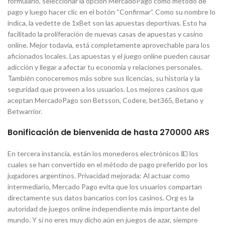
formulario, seleccionar la opción MercadoPago como método de
pago y luego hacer clic en el botón “Confirmar”. Como su nombre lo
indica, la vedette de 1xBet son las apuestas deportivas. Esto ha
facilitado la proliferación de nuevas casas de apuestas y casino
online. Mejor todavía, está completamente aprovechable para los
aficionados locales. Las apuestas y el juego online pueden causar
adicción y llegar a afectar tu economía y relaciones personales.
También conoceremos más sobre sus licencias, su historia y la
seguridad que proveen a los usuarios. Los mejores casinos que
aceptan MercadoPago son Betsson, Codere, bet365, Betano y
Betwarrior.
Bonificación de bienvenida de hasta 270000 ARS
En tercera instancia, están los monederos electrónicos 💵 los
cuales se han convertido en el método de pago preferido por los
jugadores argentinos. Privacidad mejorada: Al actuar como
intermediario, Mercado Pago evita que los usuarios compartan
directamente sus datos bancarios con los casinos. Org es la
autoridad de juegos online independiente más importante del
mundo. Y si no eres muy dicho aún en juegos de azar, siempre