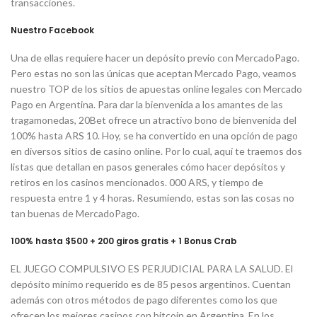
transacciones.
Nuestro Facebook
Una de ellas requiere hacer un depósito previo con MercadoPago.
Pero estas no son las únicas que aceptan Mercado Pago, veamos
nuestro TOP de los sitios de apuestas online legales con Mercado
Pago en Argentina. Para dar la bienvenida a los amantes de las
tragamonedas, 20Bet ofrece un atractivo bono de bienvenida del
100% hasta ARS 10. Hoy, se ha convertido en una opción de pago
en diversos sitios de casino online. Por lo cual, aquí te traemos dos
listas que detallan en pasos generales cómo hacer depósitos y
retiros en los casinos mencionados. 000 ARS, y tiempo de
respuesta entre 1 y 4 horas. Resumiendo, estas son las cosas no
tan buenas de MercadoPago.
100% hasta $500 + 200 giros gratis + 1 Bonus Crab
EL JUEGO COMPULSIVO ES PERJUDICIAL PARA LA SALUD. El
depósito mínimo requerido es de 85 pesos argentinos. Cuentan
además con otros métodos de pago diferentes como los que
ofrecen los mejores casinos con bitcoin en Argentina. En los