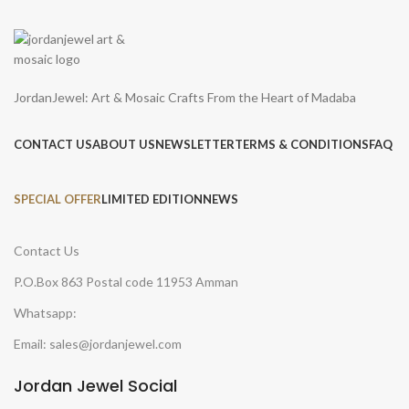
JordanJewel: Art & Mosaic Crafts From the Heart of Madaba
CONTACT US
ABOUT US
NEWSLETTER
TERMS & CONDITIONS
FAQ
SPECIAL OFFER
LIMITED EDITION
NEWS
Contact Us
P.O.Box 863 Postal code 11953 Amman
Whatsapp:
Email: sales@jordanjewel.com
Jordan Jewel Social