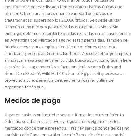
mencionados en este listado tienen características únicas que
ofrecer. Ofrece una impresionante variedad de juegos de
tragamonedas, superando los 20,000 títulos. Se puede utilizar
también como método para retiradas en algunos casinos. Sin
embargo, debemos recordarte que las retiradas en un casino online
en Argentina con Mercado Pago no están permitidas. También se
brinda acceso a una amplia selección de opciones de ruleta
americana y europea. Director: Norberto Zocco. Si el juego empieza
a impactar negativamente en tu vida, busca apoyo. En lo que refiere
al casino, las tragamonedas reinan con títulos como Fruits and
Stars, DemiGods V, Wild Hot 40 y Sun of Egipt 2. Si querés sacar
provecho a tu experiencia de juego en un casino online de
Argentina tenés que.
Medios de pago
Jugar en casinos online debe ser una forma de entretenimiento.
Además, se adhiere a las leyes y regulaciones vigentes en los
mercados donde tiene presencia. Tras revisar los bonos del casino
con Mercado Pago, entra al enlace de Banca desde el que podrás