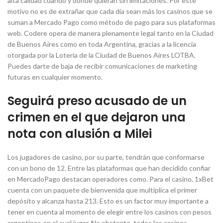
alta calidad cuando y donde quieran sin limitaciones. Por este
motivo no es de extrañar que cada día sean más los casinos que se
suman a Mercado Pago como método de pago para sus plataformas
web. Codere opera de manera plenamente legal tanto en la Ciudad
de Buenos Aires como en toda Argentina, gracias a la licencia
otorgada por la Lotería de la Ciudad de Buenos Aires LOTBA.
Puedes darte de baja de recibir comunicaciones de marketing
futuras en cualquier momento.
Seguirá preso acusado de un
crimen en el que dejaron una
nota con alusión a Milei
Los jugadores de casino, por su parte, tendrán que conformarse
con un bono de 12. Entre las plataformas que han decidido confiar
en MercadoPago destacan operadores como. Para el casino, 1xBet
cuenta con un paquete de bienvenida que multiplica el primer
depósito y alcanza hasta 213. Esto es un factor muy importante a
tener en cuenta al momento de elegir entre los casinos con pesos
argentinos en el cual jugar. No obstante, todos los casinos