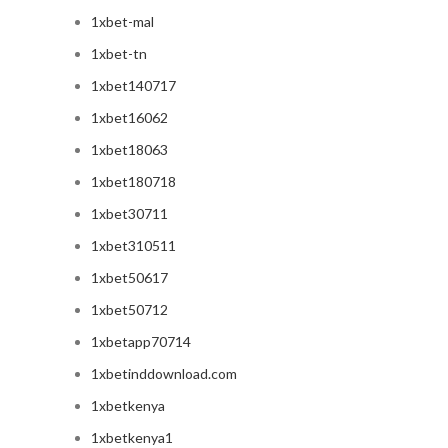
1xbet-mal
1xbet-tn
1xbet140717
1xbet16062
1xbet18063
1xbet180718
1xbet30711
1xbet310511
1xbet50617
1xbet50712
1xbetapp70714
1xbetinddownload.com
1xbetkenya
1xbetkenya1