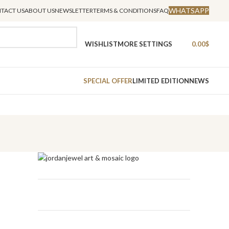
WHATSAPP
TACT US
ABOUT US
NEWSLETTER
TERMS & CONDITIONS
FAQ
WISHLIST
MORE SETTINGS
0.00
$
SPECIAL OFFER
LIMITED EDITION
NEWS