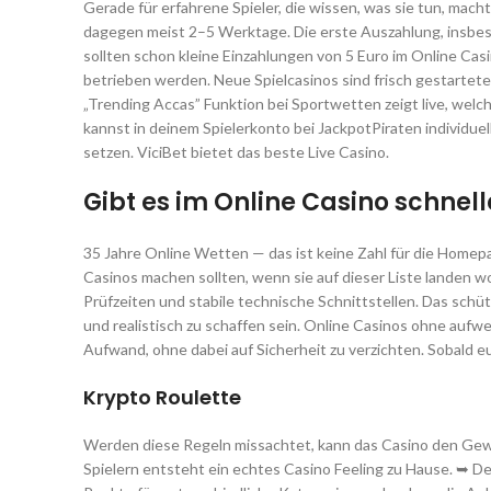
Gerade für erfahrene Spieler, die wissen, was sie tun, ma
dagegen meist 2–5 Werktage. Die erste Auszahlung, insbe
sollten schon kleine Einzahlungen von 5 Euro im Online Casi
betrieben werden. Neue Spielcasinos sind frisch gestartete
„Trending Accas” Funktion bei Sportwetten zeigt live, wel
kannst in deinem Spielerkonto bei JackpotPiraten individuell
setzen. ViciBet bietet das beste Live Casino.
Gibt es im Online Casino schne
35 Jahre Online Wetten — das ist keine Zahl für die Homep
Casinos machen sollten, wenn sie auf dieser Liste landen 
Prüfzeiten und stabile technische Schnittstellen. Das sch
und realistisch zu schaffen sein. Online Casinos ohne aufwe
Aufwand, ohne dabei auf Sicherheit zu verzichten. Sobald e
Krypto Roulette
Werden diese Regeln missachtet, kann das Casino den Gewi
Spielern entsteht ein echtes Casino Feeling zu Hause. ➥ De