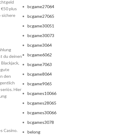
Echtgeld
bcgame27064
s €50 plus
e sichere
bcgame27065
bcgame30051
bcgame30073
bcgame3064
ahlung
bcgame6062
st du deinen
Blackjack,
bcgame7063
 gute
bcgame8064
on den
gentlich
bcgame9065
seriös. Hier
bcgames10066
lung
bcgames28065
bcgames30066
bcgames3078
s Casino.
belong