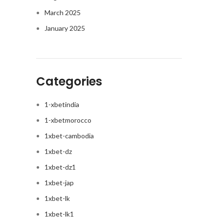
March 2025
January 2025
Categories
1-xbetindia
1-xbetmorocco
1xbet-cambodia
1xbet-dz
1xbet-dz1
1xbet-jap
1xbet-lk
1xbet-lk1