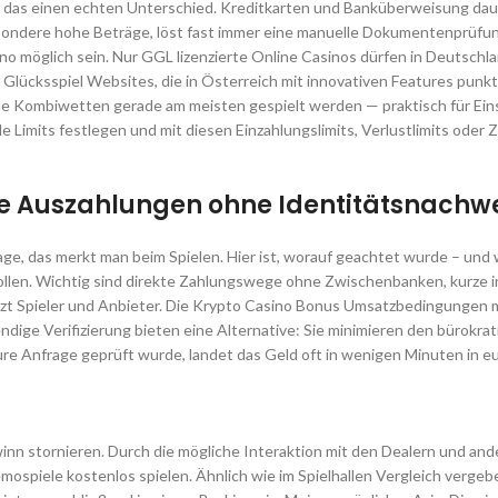
cht das einen echten Unterschied. Kreditkarten und Banküberweisung da
sondere hohe Beträge, löst fast immer eine manuelle Dokumentenprüfu
no möglich sein. Nur GGL lizenzierte Online Casinos dürfen in Deutschla
 Glücksspiel Websites, die in Österreich mit innovativen Features punkt
che Kombiwetten gerade am meisten gespielt werden — praktisch für Ein
e Limits festlegen und mit diesen Einzahlungslimits, Verlustlimits oder Z
lle Auszahlungen ohne Identitätsnachw
age, das merkt man beim Spielen. Hier ist, worauf geachtet wurde – und
wollen. Wichtig sind direkte Zahlungswege ohne Zwischenbanken, kurze 
ützt Spieler und Anbieter. Die Krypto Casino Bonus Umsatzbedingungen 
ndige Verifizierung bieten eine Alternative: Sie minimieren den bürokra
ure Anfrage geprüft wurde, landet das Geld oft in wenigen Minuten in eu
nn stornieren. Durch die mögliche Interaktion mit den Dealern und and
mospiele kostenlos spielen. Ähnlich wie im Spielhallen Vergleich vergeb