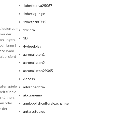
1xbetkenya25067
1xbetkg-login
1xbetpt80715
ologien zum
1xcinta
 vor der
3D
Zahlungen.
och längst
4wheelplay
ete Wahl.
aaronallston1
rbei sieht
aaronallston2
aaronallston29065
Access
matenspiele
advancedhtml
eit für die
akktranemo
n können.
gen oder
anglopolishculturalexchange
n der
antartstudios