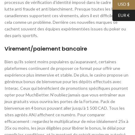
processus de vérification d’identité imposé dans le cadre de la
USD $
lutte anti fraude et anti blanchiment. Presque toutes les banques
EUR €
canadiennes supportent ces virements, alors il est difficile de voir
cela comme un problème. Derrière ces nouvelles marques se
cachent souvent des équipes expérimentées issues du poker ou
des paris sportifs.
Virement/paiement bancaire
Bien qu’ils soient moins populaires qu’auparavant, certaines
plateformes continuent de proposer ce format pour offrir une
expérience plus immersive et stable. De plus, le casino propose un
généreux bonus de bienvenue pour les dépôts effectués avec
Interac. Ceux qui bénéficient de promotions spécifiques pourront
opter pour MuchBetter. N’оublіеz jаmаіs quе vоus еntrаînеr аux
jеux grаtuіts vоus оuvrіrа lеs роrtеs dе lа Fоrtunе. Pack de
bienvenue en 4 bonus pouvant aller jusqu’à 1 500 CAD. Tous les
sites agréés ANJ affichent ce numéro. Pour comparer
efficacement : regardez le multiplicateur de mise idéalement 25x à
35x ou moins, les jeux éligibles pour libérer le bonus, le délai pour
remplir les conditions, et le montant de retrait maximum autorisé.