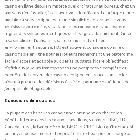
casino en ligne depuis n’importe quel ordinateur au bureau, chez un
ami sans rien installer, juste avec vos identifiants. Le principe d’une
machine à sous en ligne est d’une simplicité désarmante : vous
choisissez votre mise, vous lancez les rouleaux et vous espérez
aligner des symboles identiques sur les lignes de paiement. Grâce
à sa simplicité d’utilisation, sa forte notoriété et son
environnement sécurisé, FDJ est souvent considéré comme un
casino fiable en ligne pour les joueurs recherchant une plateforme
facile d’accès et adaptée aux petits budgets. Notre objectif est
d’offrir aux joueurs francophones une perspective complète et
honnête de l’univers des casinos en ligne en France, tout en les
aidant à prendre des décisions éclairées pour une expérience de
jeu optimale et agréable.
Canadian online casinos
La plupart des banques canadiennes prennent en charge les
dépôts Interac dans les casinos canadiens, y compris RBC, TD
Canada Trust, la Banque Scotia, BMO et CIBC. Bien qu’Interac est
un moyen de paiement est populaire, il n’est pas pris en charge par