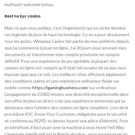
multi part welcome bonus.
Best no kyc casino
Mais ce que vous oubliez, c’est l’ingéniosité qui se cache derrière
ces logiciels de jeux de haut technologie. Il y en a pour absolument
tous les goûts. Winamax Casino fait partie de mes préférés depuis
que j’ai commencé à jouer en ligne. J’ai 30 jours pour envoyer mes
documents et transformer mon compte provisoire en compte
définitif. Pour une expérience de jeu agréable, la plupart des
casinos en ligne ont compris qu’il était nécessaire de ne pas vous
imposer quoi que ce soit. Les meilleurs sites affichent également
des conditions claires et une expérience utilisateur fluide sur
mobile comme
https://igamingbusiness.com/
sur ordinateur.
L’engagement de 21RED envers une diversité exceptionnelle dans
son offre de jeux en direct crée une expérience immersive qui se
démarque dans l’univers des casinos en ligne canadiens. Lors de la
procédure KYC Know Your Customer, obligatoire pour la sécurité
et conforme au RGPD, tu devras fournir une pièce d’identité. Pour
en bénéficier, il faut jouer avec la machine à sous Hotel Yeti Way.
L’avantage significatif est la liberté absolue : vous pouvez jouer au