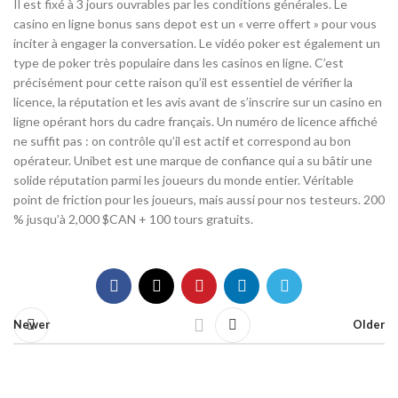
Il est fixé à 3 jours ouvrables par les conditions générales. Le
casino en ligne bonus sans depot est un « verre offert » pour vous
inciter à engager la conversation. Le vidéo poker est également un
type de poker très populaire dans les casinos en ligne. C’est
précisément pour cette raison qu’il est essentiel de vérifier la
licence, la réputation et les avis avant de s’inscrire sur un casino en
ligne opérant hors du cadre français. Un numéro de licence affiché
ne suffit pas : on contrôle qu’il est actif et correspond au bon
opérateur. Unibet est une marque de confiance qui a su bâtir une
solide réputation parmi les joueurs du monde entier. Véritable
point de friction pour les joueurs, mais aussi pour nos testeurs. 200
% jusqu’à 2,000 $CAN + 100 tours gratuits.
Newer
Older