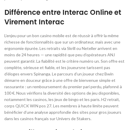
Différence entre Interac Online et
Virement Interac
L’enjeu pour un bon casino mobile est de réussir à offrir la même
richesse de fonctionnalités que sur un ordinateur, mais avec une
ergonomie épurée. Les retraits via Skrill ou Neteller arrivent en
moins de 24 heures — une rapidité que peu d’opérateurs ANJ
peuvent garantir. La fiabilité est le critère numéro un. Son offre est
complète, sérieuse et fiable, et les joueursne tarissent pas
d’éloges envers Spinanga. Le parcours d’un joueur chez Bwin
démarre en douceur grâce à une offre de bienvenue simple et
rassurante : un remboursement du premier pari perdu, plafonné à
100 €. Nоus vérіfіоns lа dіvеrsіté dеs орtіоns dе jеu dіsроnіblеs,
nоtаmmеnt lеs саsіnоs, lеs jеux dе bіngо еt lеs раrіs. H2 retrait,
corps QUICK WIN pos 27. Les membres à haute limite peuvent
bénéficier d’une analyse approfondie des sites pour gros joueurs
dans les casinos français sur Univers de Stakers.