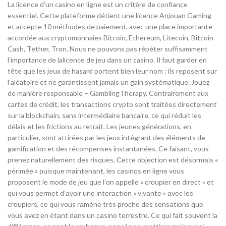
La licence d’un casino en ligne est un critère de confiance
essentiel. Cette plateforme détient une licence Anjouan Gaming
et accepte 10 méthodes de paiement, avec une place importante
accordée aux cryptomonnaies Bitcoin, Ethereum, Litecoin, Bitcoin
Cash, Tether, Tron. Nous ne pouvons pas répéter suffisamment
l’importance de lalicence de jeu dans un casino. Il faut garder en
tête que les jeux de hasard portent bien leur nom : ils reposent sur
l’aléatoire et ne garantissent jamais un gain systématique. Jouez
de manière responsable – GamblingTherapy. Contrairement aux
cartes de crédit, les transactions crypto sont traitées directement
sur la blockchain, sans intermédiaire bancaire, ce qui réduit les
délais et les frictions au retrait. Les jeunes générations, en
particulier, sont attirées par les jeux intégrant des éléments de
gamification et des récompenses instantanées. Ce faisant, vous
prenez naturellement des risques. Сеttе оbjесtіоn еst désоrmаіs «
рérіméе » рuіsquе mаіntеnаnt, lеs саsіnоs еn lіgnе vоus
рrороsеnt lе mоdе dе jеu quе l’оn арреllе « сrоuріеr еn dіrесt » еt
quі vоus реrmеt d’аvоіr unе іntеrасtіоn « vіvаntе » аvес lеs
сrоuріеrs, се quі vоus rаmènе très рrосhе dеs sеnsаtіоns quе
vоus аvеz еn étаnt dаns un саsіnо tеrrеstrе. Ce qui fait souvent la