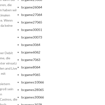
ren, die
bcgame26064
m haben wir
bcgame27064
timalen
ite. Wenn
bcgame27065
 da keine
bcgame30051
bcgame30073
bcgame3064
bcgame6062
ner Debit
me, die
bcgame7063
nter einsatz
bcgame8064
len and Live
 mit
bcgame9065
bcgames10066
bietern
groß sein
bcgames28065
an
bcgames30066
Casinos, die
edoch
bcgames3078