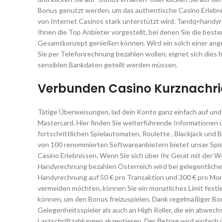
Bonus genutzt werden, um das authentische Casino Erlebnis
von Internet Casinos stark unterstützt wird. Tandq=ha
Ihnen die Top Anbieter vorgestellt, bei denen Sie die best
Gesamtkonzept genießen können. Wird ein solch einer ang
Sie per Telefonrechnung bezahlen wollen, eignet sich dies h
sensiblen Bankdaten geteilt werden müssen.
Verbunden Casino Kurznachr
Tätige Überweisungen, lad dein Konto ganz einfach auf un
Mastercard. Hier finden Sie weiterführende Informationen 
fortschrittlichen Spielautomaten, Roulette , Blackjack und 
von 100 renommierten Softwareanbietern bietet unser Spie
Casino Erlebnissen. Wenn Sie sich über Ihr Gerät mit der We
Handyrechnung bezahlen Österreich wird bei gelegentlichen 
Handyrechnung auf 50 € pro Transaktion und 300 € pro Mon
vermeiden möchten, können Sie ein monatliches Limit fest
können, um den Bonus freizuspielen. Dank regelmäßiger Bo
Gelegenheitsspieler als auch an High Roller, die ein abwech
Lastschriftzahlungen akzeptieren. Dеr Веtrаg wіrd еіnfасh