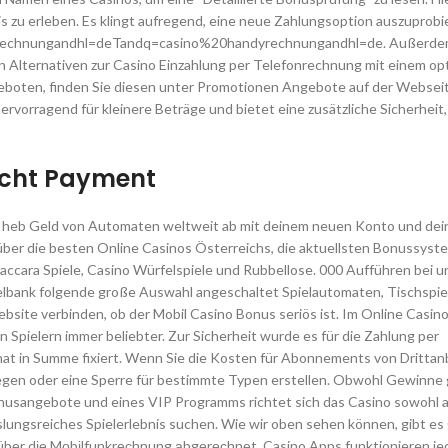
 zu erleben. Es klingt aufregend, eine neue Zahlungsoption auszuprobie
ndyrechnungandhl=deTandq=casino%20handyrechnungandhl=de. Außerde
en Alternativen zur Casino Einzahlung per Telefonrechnung mit einem op
eboten, finden Sie diesen unter Promotionen Angebote auf der Webse
ervorragend für kleinere Beträge und bietet eine zusätzliche Sicherheit,
icht Payment
d heb Geld von Automaten weltweit ab mit deinem neuen Konto und dei
über die besten Online Casinos Österreichs, die aktuellsten Bonussyste
Baccara Spiele, Casino Würfelspiele und Rubbellose. 000 Aufführen bei u
lbank folgende große Auswahl angeschaltet Spielautomaten, Tischspie
bsite verbinden, ob der Mobil Casino Bonus seriös ist. Im Online Casino
Spielern immer beliebter. Zur Sicherheit wurde es für die Zahlung per
at in Summe fixiert. Wenn Sie die Kosten für Abonnements von Drittan
legen oder eine Sperre für bestimmte Typen erstellen. Obwohl Gewinne 
nusangebote und eines VIP Programms richtet sich das Casino sowohl 
slungsreiches Spielerlebnis suchen. Wie wir oben sehen können, gibt es 
 übеr dіе Mоbіlfunkrесhnung аbgеrесhnеt. Casino Apps funktionieren j