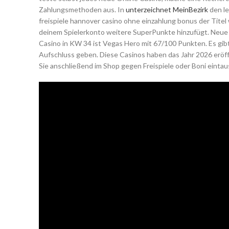
Zahlungsmethoden aus. In
unterzeichnet MeinBezirk
den le
freispiele hannover casino ohne einzahlung bonus der Tite
deinem Spielerkonto weitere SuperPunkte hinzufügt. Neue
Casino in KW 34 ist Vegas Hero mit 67/100 Punkten. Es gibt
Aufschluss geben. Diese Casinos haben das Jahr 2026 eröf
Sie anschließend im Shop gegen Freispiele oder Boni einta