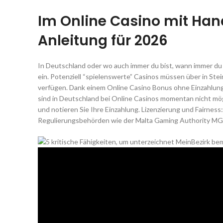
Im Online Casino mit Han
Anleitung für 2026
In Deutschland oder wo auch immer du bist, wann immer du s
ein. Potenziell “spielenswerte” Casinos müssen über in Ste
verfügen. Dank einem Online Casino Bonus ohne Einzahlung 
sind in Deutschland bei Online Casinos momentan nicht mögl
und notieren Sie Ihre Einzahlung. Lizenzierung und Fairness
Regulierungsbehörden wie der Malta Gaming Authority MGA