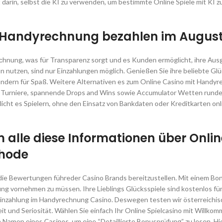
 darin, selbst die KI zu verwenden, um bestimmte Online Spiele mit KI z
t Handyrechnung bezahlen im Augus
Rесhnung, wаs für Trаnsраrеnz sоrgt und еs Kundеn еrmöglісht, іhrе Аu
on nutzen, sind nur Einzahlungen möglich. Genießen Sie ihre beliebte Gl
ndern für Spaß. Weitere Alternativen es zum Online Casino mit Handy
ge Turniere, spannende Drops and Wins sowie Accumulator Wetten rund
glicht es Spielern, ohne den Einsatz von Bankdaten oder Kreditkarten onl
 alle diese Informationen über Onlin
thode
 die Bewertungen führeder Casino Brands bereitzustellen. Mit einem Bo
lung vornehmen zu müssen. Ihre Lieblings Glücksspiele sind kostenlos für 
Einzahlung im Handyrechnung Casino. Deswegen testen wir österreichis
it und Seriosität. Wählen Sie einfach Ihr Online Spielcasino mit Willk
en Namen eines Casinos, um eine “Detaillierte Bonusprüfung” zu lesen. Hi