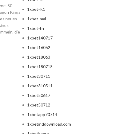
ene. 50
1xbet-lk1
ragon Kings
tes neues
1xbet-mal
sinos
1xbet-tn
ammeln, die
1xbet140717
1xbet16062
1xbet18063
1xbet180718
1xbet30711
1xbet310511
1xbet50617
1xbet50712
1xbetapp70714
1xbetinddownload.com
1xbetkenya