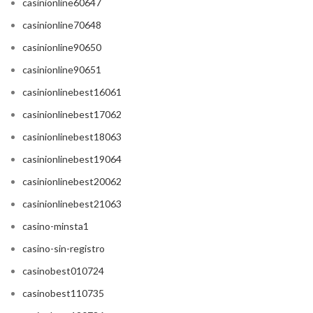
casinionline60647
casinionline70648
casinionline90650
casinionline90651
casinionlinebest16061
casinionlinebest17062
casinionlinebest18063
casinionlinebest19064
casinionlinebest20062
casinionlinebest21063
casino-minsta1
casino-sin-registro
casinobest010724
casinobest110735