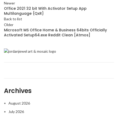
Newer
Office 2021 32 bit With Activator Setup App
Multilanguage {QxR}
Back to list
Older
Microsoft MS Office Home & Business 64bits Officially
Activated Setup64.exe Reddit Clean [Atmos]
Archives
August 2026
July 2026