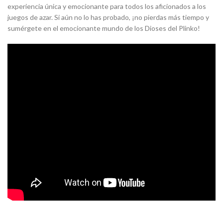
experiencia única y emocionante para todos los aficionados a los
juegos de azar. Si aún no lo has probado, ¡no pierdas más tiempo y
sumérgete en el emocionante mundo de los Dioses del Plinko!