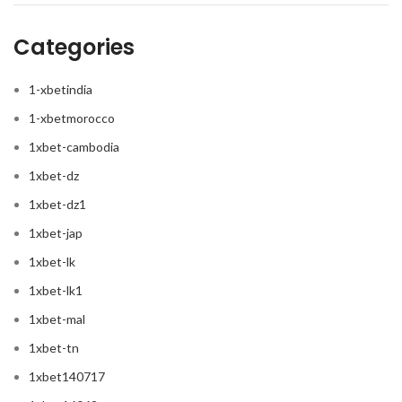
Categories
1-xbetindia
1-xbetmorocco
1xbet-cambodia
1xbet-dz
1xbet-dz1
1xbet-jap
1xbet-lk
1xbet-lk1
1xbet-mal
1xbet-tn
1xbet140717