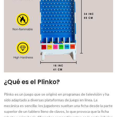
¿Qué es el Plinko?
Plinko es un juego que se originó en programas de televisión y ha
sido adaptado a diversas plataformas de juego en línea. La
mecánica es sencilla: los jugadores sueltan una ficha desde la parte
superior de un tablero lleno de clavos, lo que provoca que la ficha