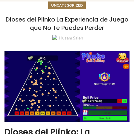
UNCATEGORIZED
Dioses del Plinko La Experiencia de Juego
que No Te Puedes Perder
Husam Saleh
Dioses del Plinko: La