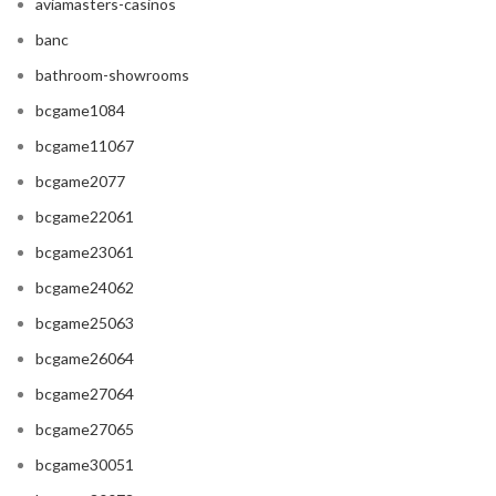
aviamasters-casinos
banc
bathroom-showrooms
bcgame1084
bcgame11067
bcgame2077
bcgame22061
bcgame23061
bcgame24062
bcgame25063
bcgame26064
bcgame27064
bcgame27065
bcgame30051