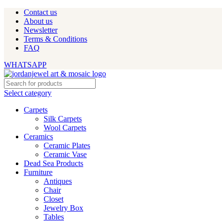
Contact us
About us
Newsletter
Terms & Conditions
FAQ
WHATSAPP
Select category
Carpets
Silk Carpets
Wool Carpets
Ceramics
Ceramic Plates
Ceramic Vase
Dead Sea Products
Furniture
Antiques
Chair
Closet
Jewelry Box
Tables