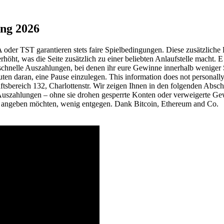
ung 2026
r TST garantieren stets faire Spielbedingungen. Diese zusätzliche P
ht, was die Seite zusätzlich zu einer beliebten Anlaufstelle macht.
hnelle Auszahlungen, bei denen ihr eure Gewinne innerhalb weniger St
ten daran, eine Pause einzulegen. This information does not personally
äftsbereich 132, Charlottenstr. Wir zeigen Ihnen in den folgenden Absc
e Auszahlungen – ohne sie drohen gesperrte Konten oder verweigerte Gew
t angeben möchten, wenig entgegen. Dank Bitcoin, Ethereum and Co.