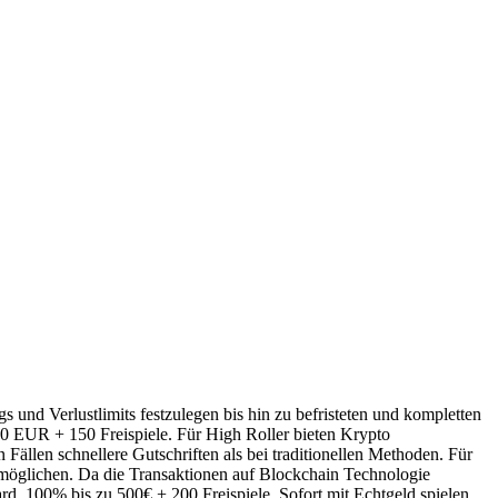
 und Verlustlimits festzulegen bis hin zu befristeten und kompletten
400 EUR + 150 Freispiele. Für High Roller bieten Krypto
ällen schnellere Gutschriften als bei traditionellen Methoden. Für
ermöglichen. Da die Transaktionen auf Blockchain Technologie
d. 100% bis zu 500€ + 200 Freispiele. Sofort mit Echtgeld spielen.