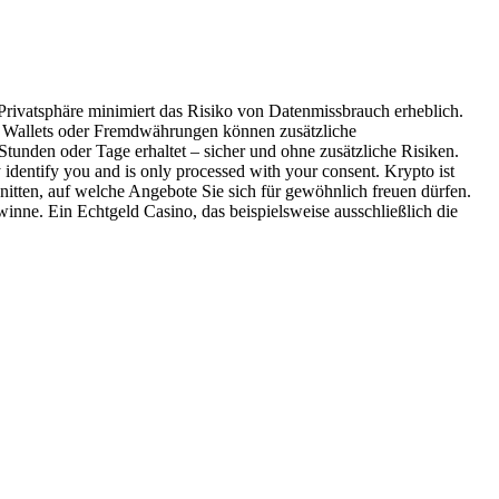
rivatsphäre minimiert das Risiko von Datenmissbrauch erheblich.
 E Wallets oder Fremdwährungen können zusätzliche
unden oder Tage erhaltet – sicher und ohne zusätzliche Risiken.
 identify you and is only processed with your consent. Krypto ist
hnitten, auf welche Angebote Sie sich für gewöhnlich freuen dürfen.
inne. Ein Echtgeld Casino, das beispielsweise ausschließlich die