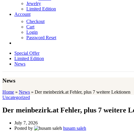
Jewelry
Limited Edition
Account
Checkout
Cart
Login
Password Reset
Special Offer
Limited Edition
News
News
Home
»
News
»
Der meinbezirk.at Fehler, plus 7 weitere Lektionen
Uncategorized
Der meinbezirk.at Fehler, plus 7 weitere 
July 7, 2026
Posted by
husam saleh