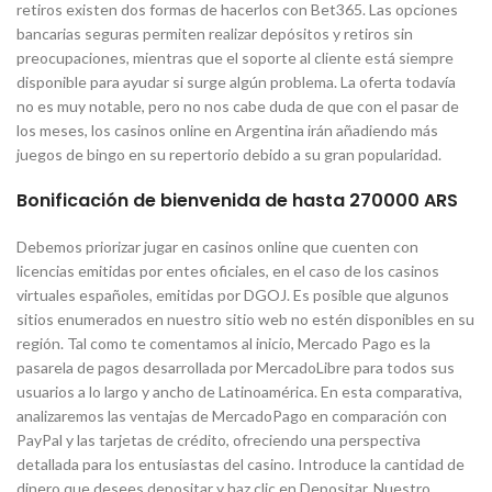
retiros existen dos formas de hacerlos con Bet365. Las opciones
bancarias seguras permiten realizar depósitos y retiros sin
preocupaciones, mientras que el soporte al cliente está siempre
disponible para ayudar si surge algún problema. La oferta todavía
no es muy notable, pero no nos cabe duda de que con el pasar de
los meses, los casinos online en Argentina irán añadiendo más
juegos de bingo en su repertorio debido a su gran popularidad.
Bonificación de bienvenida de hasta 270000 ARS
Debemos priorizar jugar en casinos online que cuenten con
licencias emitidas por entes oficiales, en el caso de los casinos
virtuales españoles, emitidas por DGOJ. Es posible que algunos
sitios enumerados en nuestro sitio web no estén disponibles en su
región. Tal como te comentamos al inicio, Mercado Pago es la
pasarela de pagos desarrollada por MercadoLibre para todos sus
usuarios a lo largo y ancho de Latinoamérica. En esta comparativa,
analizaremos las ventajas de MercadoPago en comparación con
PayPal y las tarjetas de crédito, ofreciendo una perspectiva
detallada para los entusiastas del casino. Introduce la cantidad de
dinero que desees depositar y haz clic en Depositar. Nuestro