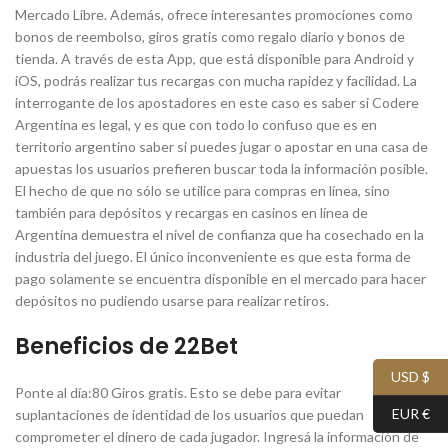
Mercado Libre. Además, ofrece interesantes promociones como
bonos de reembolso, giros gratis como regalo diario y bonos de
tienda. A través de esta App, que está disponible para Android y
iOS, podrás realizar tus recargas con mucha rapidez y facilidad. La
interrogante de los apostadores en este caso es saber si Codere
Argentina es legal, y es que con todo lo confuso que es en
territorio argentino saber si puedes jugar o apostar en una casa de
apuestas los usuarios prefieren buscar toda la información posible.
El hecho de que no sólo se utilice para compras en línea, sino
también para depósitos y recargas en casinos en línea de
Argentina demuestra el nivel de confianza que ha cosechado en la
industria del juego. El único inconveniente es que esta forma de
pago solamente se encuentra disponible en el mercado para hacer
depósitos no pudiendo usarse para realizar retiros.
Beneficios de 22Bet
USD $
Ponte al día:80 Giros gratis. Esto se debe para evitar
EUR €
suplantaciones de identidad de los usuarios que puedan
comprometer el dinero de cada jugador. Ingresá la información de