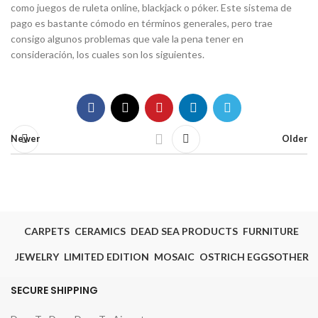
como juegos de ruleta online, blackjack o póker. Este sistema de
pago es bastante cómodo en términos generales, pero trae
consigo algunos problemas que vale la pena tener en
consideración, los cuales son los siguientes.
Newer
Older
CARPETS
CERAMICS
DEAD SEA PRODUCTS
FURNITURE
JEWELRY
LIMITED EDITION
MOSAIC
OSTRICH EGGS
OTHER
SECURE SHIPPING