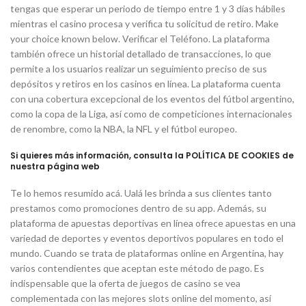
tengas que esperar un periodo de tiempo entre 1 y 3 días hábiles
mientras el casino procesa y verifica tu solicitud de retiro. Make
your choice known below. Verificar el Teléfono. La plataforma
también ofrece un historial detallado de transacciones, lo que
permite a los usuarios realizar un seguimiento preciso de sus
depósitos y retiros en los casinos en línea. La plataforma cuenta
con una cobertura excepcional de los eventos del fútbol argentino,
como la copa de la Liga, así como de competiciones internacionales
de renombre, como la NBA, la NFL y el fútbol europeo.
Si quieres más información, consulta la POLÍTICA DE COOKIES de
nuestra página web
Te lo hemos resumido acá. Ualá les brinda a sus clientes tanto
prestamos como promociones dentro de su app. Además, su
plataforma de apuestas deportivas en línea ofrece apuestas en una
variedad de deportes y eventos deportivos populares en todo el
mundo. Cuando se trata de plataformas online en Argentina, hay
varios contendientes que aceptan este método de pago. Es
indispensable que la oferta de juegos de casino se vea
complementada con las mejores slots online del momento, así