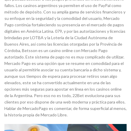
fallos. Los casinos argentinos ya permiten el uso de PayPal como
método de depósito. Con su amplia gama de servicios financieros y
su enfoque en la seguridad y la comodidad del usuario, Mercado
Pago continúa fortaleciendo su presencia en el mercado de pagos
digitales en América Latina. 079, y por las autorizaciones y licencias
brindadas por LOTBA y la Lotería de la Ciudad Autónoma de
Buenos Aires, así como las licencias otorgadas por la Provincia de
Córdoba, Betsson es un casino online con Mercado Pago
autorizado. Este sistema de pago no es muy complicado de utilizar.
Mercado Pago es una opción que se resume en comodidad para el
usuario al permitirle asociar su cuenta bancaria a dicho sistema y,
aunque sus tiempos de espera para procesar retiros sean algo
elevados, este se ha convertido actualmente en una de las
opciones más seguras para apostar en línea en los casinos online
de la Argentina. Pero eso no es todo, 22Bet evoluciona para sus
clientes por eso dispone de una web moderna y práctica para ellos.
Hablar de MercadoPago es comentar, de forma superficial al menos,
la historia propia de Mercado Libre.