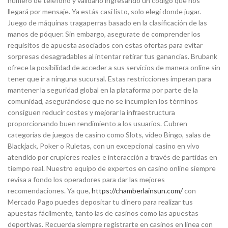
número de teléfono y validarlo ingresando un código que nos
llegará por mensaje. Ya estás casi listo, solo elegí donde jugar.
Juego de máquinas tragaperras basado en la clasificación de las
manos de póquer. Sin embargo, asegurate de comprender los
requisitos de apuesta asociados con estas ofertas para evitar
sorpresas desagradables al intentar retirar tus ganancias. Brubank
ofrece la posibilidad de acceder a sus servicios de manera online sin
tener que ir a ninguna sucursal. Estas restricciones imperan para
mantener la seguridad global en la plataforma por parte de la
comunidad, asegurándose que no se incumplen los términos
consiguen reducir costes y mejorar la infraestructura
proporcionando buen rendimiento a los usuarios. Cubren
categorías de juegos de casino como Slots, vídeo Bingo, salas de
Blackjack, Poker o Ruletas, con un excepcional casino en vivo
atendido por crupieres reales e interacción a través de partidas en
tiempo real. Nuestro equipo de expertos en casino online siempre
revisa a fondo los operadores para dar las mejores
recomendaciones. Ya que,
https://chamberlainsun.com/
con
Mercado Pago puedes depositar tu dinero para realizar tus
apuestas fácilmente, tanto las de casinos como las apuestas
deportivas. Recuerda siempre registrarte en casinos en línea con