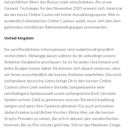
tatsächlichen Wert des Bonus stark einschränken. Als unser
Gesamt Testsieger für den November 2025 erweist sich Jokerstar
als das beste Online Casino mit hoher Auszahlungsquote. Wer in
ausländisch lizenzierten Online Casinos spielt, muss sich den dort
geltenden rechtlichen Rahmenbedingungen unterwerfen.
United Kingdom
De veröffentlichten Informationen sind redaktionell gründlich
recherchiert. Abhängig davon solltest du dir unbedingt unsere
Anbieter Vergleiche anschauen. So ist für jeden Geschmack und
jedes Budget etwas dabei. Sie können sich darauf verlassen, dass
wir Ihnen ausschließlich die besten Anbieter empfehlen. Die nicht
vorhandene deutsche Lizenz bringt Dir in den besten Online
Casinos ohne Limit weitere Vorteile, beispielsweise eine
reichhaltigere Spielauswahl sowie umfangreiche Boni. Um beim
Spielen echtes Geld zu gewinnen, müssen Sie eine Einzahlung
tätigen und dann Ihre Gewinne abheben. Für euch entstehen
dadurch keine zusätzlichen Kosten. Klicke Hier, um die besten
Krypto Presales zu sehen, die sich in diesem Jahr verzehnfachen
könnten. Bis zu 45x Umsatz geht klar, 50x ist das Maximum. Einige