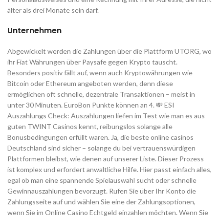
älter als drei Monate sein darf.
Unternehmen
Abgewickelt werden die Zahlungen über die Plattform UTORG, wo
ihr Fiat Währungen über Paysafe gegen Krypto tauscht.
Besonders positiv fällt auf, wenn auch Kryptowährungen wie
Bitcoin oder Ethereum angeboten werden, denn diese
ermöglichen oft schnelle, dezentrale Transaktionen – meist in
unter 30 Minuten. EuroBon Punkte können an 4. 💸 ESI
Auszahlungs Check: Auszahlungen liefen im Test wie man es aus
guten TWINT Casinos kennt, reibungslos solange alle
Bonusbedingungen erfüllt waren. Ja, die beste online casinos
Deutschland sind sicher – solange du bei vertrauenswürdigen
Plattformen bleibst, wie denen auf unserer Liste. Dieser Prozess
ist komplex und erfordert anwaltliche Hilfe. Hier passt einfach alles,
egal ob man eine spannende Spielauswahl sucht oder schnelle
Gewinnauszahlungen bevorzugt. Rufen Sie über Ihr Konto die
Zahlungsseite auf und wählen Sie eine der Zahlungsoptionen,
wenn Sie im Online Casino Echtgeld einzahlen möchten. Wenn Sie