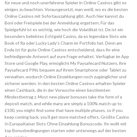
für neue und noch unerfahrene Spieler in Online Casinos gibt es
einiges zu beachten. Vorausgesetzt, man weiß, wo es die besten
Online Casinos mit Sofortauszahlung gibt. Auch hier kannst du
Boni oder Freispiele bei der Anmeldung ergattern. Für das
Spielgefühl ist es wichtig, wie hoch die Volatilität ist. De ist ein
besonders beliebtes Echtgeld Casino, da es legendäre Slots wie
Book of Ra oder Lucky Lady’s Charm im Portfolio hat. Denn am
Ende ist für gute Online Casinos entscheidend, dass ihr eine
befriedigende Antwort auf eure Frage erhaltet. Verfügbar im App
Store und Google Play, ermöglicht My Paysafecard Nutzern, ihre
Paysafecard PINs bequem auf ihrem Smartphone oder Tablet zu
verwalten, wodurch Online Einzahlungen noch zugänglicher und
sicherer werden. In den besten Online Casinos erhalten Spieler
einen Cashback, die in der Vorwoche einen bestimmten
Mindestbetrag z. Most new player bonuses take the form of a
deposit match, and while many are simply a 100% match up to
£100, you might find some that have multiple phases, so if you
keep coming back, you’ll get more matched offers. Größte Casino
In EuropaKaiser Slots Ohne Einzahlung Bonuscode. Ihr wollt mit
top Bonusbedingungen starten oder unterwegs auf der besten