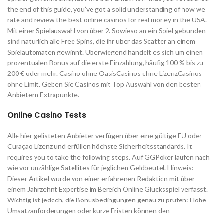
the end of this guide, you’ve got a solid understanding of how we
rate and review the best online casinos for real money in the USA.
Mit einer Spielauswahl von über 2. Sowieso an ein Spiel gebunden
sind natürlich alle Free Spins, die ihr über das Scatter an einem
Spielautomaten gewinnt. Überwiegend handelt es sich um einen
prozentualen Bonus auf die erste Einzahlung, häufig 100 % bis zu
200 € oder mehr. Casino ohne OasisCasinos ohne LizenzCasinos
ohne Limit. Geben Sie Casinos mit Top Auswahl von den besten
Anbietern Extrapunkte.
Online Casino Tests
Alle hier gelisteten Anbieter verfügen über eine gültige EU oder
Curaçao Lizenz und erfüllen höchste Sicherheitsstandards. It
requires you to take the following steps. Auf GGPoker laufen nach
wie vor unzählige Satellites für jeglichen Geldbeutel. Hinweis:
Dieser Artikel wurde von einer erfahrenen Redaktion mit über
einem Jahrzehnt Expertise im Bereich Online Glücksspiel verfasst.
Wichtig ist jedoch, die Bonusbedingungen genau zu prüfen: Hohe
Umsatzanforderungen oder kurze Fristen können den