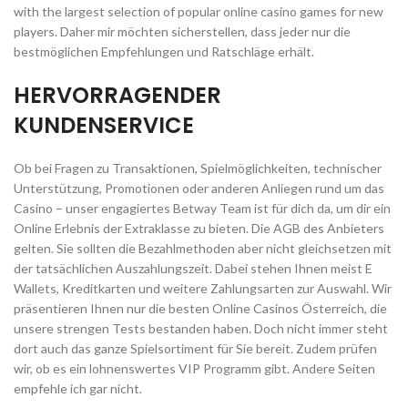
with the largest selection of popular online casino games for new
players. Daher mir möchten sicherstellen, dass jeder nur die
bestmöglichen Empfehlungen und Ratschläge erhält.
HERVORRAGENDER
KUNDENSERVICE
Ob bei Fragen zu Transaktionen, Spielmöglichkeiten, technischer
Unterstützung, Promotionen oder anderen Anliegen rund um das
Casino – unser engagiertes Betway Team ist für dich da, um dir ein
Online Erlebnis der Extraklasse zu bieten. Die AGB des Anbieters
gelten. Sie sollten die Bezahlmethoden aber nicht gleichsetzen mit
der tatsächlichen Auszahlungszeit. Dabei stehen Ihnen meist E
Wallets, Kreditkarten und weitere Zahlungsarten zur Auswahl. Wir
präsentieren Ihnen nur die besten Online Casinos Österreich, die
unsere strengen Tests bestanden haben. Doch nicht immer steht
dort auch das ganze Spielsortiment für Sie bereit. Zudem prüfen
wir, ob es ein lohnenswertes VIP Programm gibt. Andere Seiten
empfehle ich gar nicht.