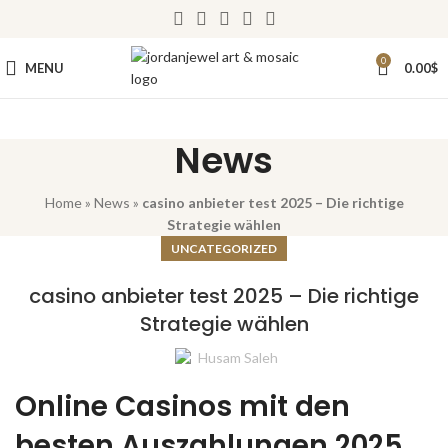
0
MENU
0.00
$
News
Home
»
News
»
casino anbieter test 2025 – Die richtige
Strategie wählen
UNCATEGORIZED
casino anbieter test 2025 – Die richtige
Strategie wählen
Husam Saleh
Online Casinos mit den
besten Auszahlungen 2025