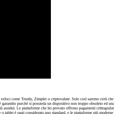
veloci come Trustly, Zimpler o criptovalute. Solo così saremo certi che
bile è garantito purché si possieda un dispositivo non troppo obsoleto e
i più assidui. Le piattaforme che ho provato offrono pagamenti crittografat
o tablet è oggi considerato uno standard, e le piattaforme più moderne ad