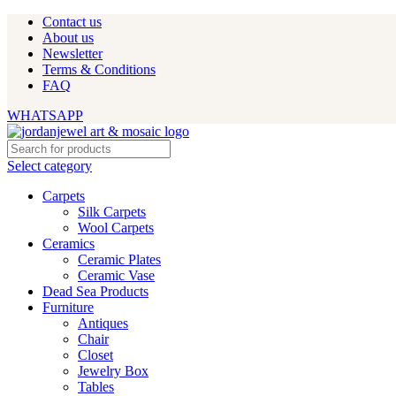
Contact us
About us
Newsletter
Terms & Conditions
FAQ
WHATSAPP
Select category
Carpets
Silk Carpets
Wool Carpets
Ceramics
Ceramic Plates
Ceramic Vase
Dead Sea Products
Furniture
Antiques
Chair
Closet
Jewelry Box
Tables