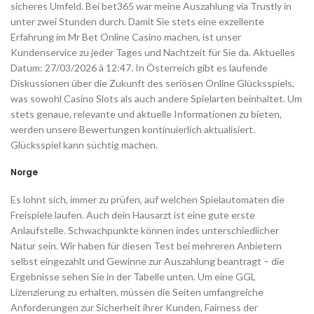
sicheres Umfeld. Bei bet365 war meine Auszahlung via Trustly in
unter zwei Stunden durch. Damit Sie stets eine exzellente
Erfahrung im Mr Bet Online Casino machen, ist unser
Kundenservice zu jeder Tages und Nachtzeit für Sie da. Aktuelles
Datum: 27/03/2026 à 12:47. In Österreich gibt es laufende
Diskussionen über die Zukunft des seriösen Online Glücksspiels,
was sowohl Casino Slots als auch andere Spielarten beinhaltet. Um
stets genaue, relevante und aktuelle Informationen zu bieten,
werden unsere Bewertungen kontinuierlich aktualisiert.
Glücksspiel kann süchtig machen.
Norge
Es lohnt sich, immer zu prüfen, auf welchen Spielautomaten die
Freispiele laufen. Auch dein Hausarzt ist eine gute erste
Anlaufstelle. Schwachpunkte können indes unterschiedlicher
Natur sein. Wir haben für diesen Test bei mehreren Anbietern
selbst eingezahlt und Gewinne zur Auszahlung beantragt – die
Ergebnisse sehen Sie in der Tabelle unten. Um eine GGL
Lizenzierung zu erhalten, müssen die Seiten umfangreiche
Anforderungen zur Sicherheit ihrer Kunden, Fairness der