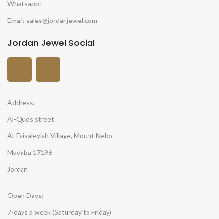
Whatsapp:
Email: sales@jordanjewel.com
Jordan Jewel Social
Address:
Al-Quds street
Al-Faisaleyiah Village, Mount Nebo
Madaba 17196
Jordan
Open Days:
7-days a week (Saturday to Friday)