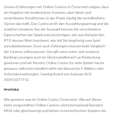
Unsere Erfahrungen mit Online Casinos in Österreich zeigen, dass
ein Angebot mit moderateren Summen, aber fairen und
erreichbaren Konditionen, in der Praxis häufig die vorteilhaftere
Option darstellt. Das Casino prüft den Auszahlungsantrag und die
erzielten Gewinne. Bei der Auswahl können Sie verschiedene
Eigenschaften der Spiele berücksichtigen, wie zum Beispiel den
RTP, dessen Wert bestimmt, wie viel Sie langfristig vom Spiel
zurückbekommen. Doch auch Zahlungen müssen beim Vergleich
der Casinos online passen. Das gilt umso mehr, seit moderne
Banking Lösungen auch im Glücksspielbereich an Bedeutung
gewinnen und ein Revolut Online Casino für viele Spieler heute
genauso selbstverständlich wirkt wie klassische E Wallets oder
Sofortüberweisungen. Gaming Board von Anjouan ALSI
202411077 F12.
Hrvatska
Wie gewinnt man im Online Casino Österreich. Alle auf dieser
Seite vorgestellten Online Casinos sind international lizenziert
MGA oder gleichwertig und bieten österreichischen Spielern ein