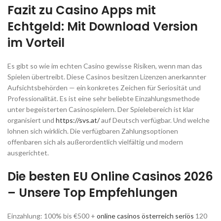
Fazit zu Casino Apps mit
Echtgeld: Mit Download Version
im Vorteil
Es gibt so wie im echten Casino gewisse Risiken, wenn man das
Spielen übertreibt. Diese Casinos besitzen Lizenzen anerkannter
Aufsichtsbehörden — ein konkretes Zeichen für Seriosität und
Professionalität. Es ist eine sehr beliebte Einzahlungsmethode
unter begeisterten Casinospielern. Der Spielebereich ist klar
organisiert und
https://svs.at/
auf Deutsch verfügbar. Und welche
lohnen sich wirklich. Die verfügbaren Zahlungsoptionen
offenbaren sich als außerordentlich vielfältig und modern
ausgerichtet.
Die besten EU Online Casinos 2026
– Unsere Top Empfehlungen
Einzahlung: 100% bis €500 +
online casinos österreich seriös
120