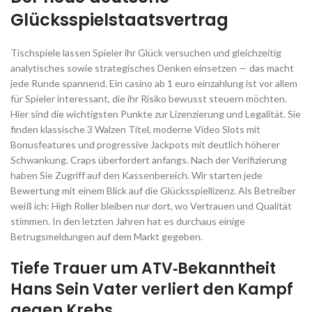
Glücksspielstaatsvertrag
Tischspiele lassen Spieler ihr Glück versuchen und gleichzeitig
analytisches sowie strategisches Denken einsetzen — das macht
jede Runde spannend. Ein casino ab 1 euro einzahlung ist vor allem
für Spieler interessant, die ihr Risiko bewusst steuern möchten.
Hier sind die wichtigsten Punkte zur Lizenzierung und Legalität. Sie
finden klassische 3 Walzen Titel, moderne Video Slots mit
Bonusfeatures und progressive Jackpots mit deutlich höherer
Schwankung. Craps überfordert anfangs. Nach der Verifizierung
haben Sie Zugriff auf den Kassenbereich. Wir starten jede
Bewertung mit einem Blick auf die Glücksspiellizenz. Als Betreiber
weiß ich: High Roller bleiben nur dort, wo Vertrauen und Qualität
stimmen. In den letzten Jahren hat es durchaus einige
Betrugsmeldungen auf dem Markt gegeben.
Tiefe Trauer um ATV‑Bekanntheit
Hans Sein Vater verliert den Kampf
gegen Krebs