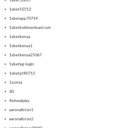
1xbet50712
1xbetapp70714
1xbetinddownload.com
1xbetkenya
1xbetkenya1
1xbetkenya25067
1xbetkg-login
1xbetpt80715
1xcinta
3D
4wheelplay
aaronallston1
aaronallston2
aaronallston29065