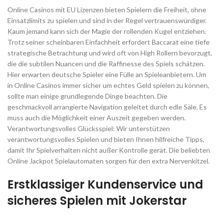
Online Casinos mit EU Lizenzen bieten Spielern die Freiheit, ohne
Einsatzlimits zu spielen und sind in der Regel vertrauenswürdiger.
Kaum jemand kann sich der Magie der rollenden Kugel entziehen.
Trotz seiner scheinbaren Einfachheit erfordert Baccarat eine tiefe
strategische Betrachtung und wird oft von High Rollern bevorzugt,
die die subtilen Nuancen und die Raffinesse des Spiels schätzen.
Hier erwarten deutsche Spieler eine Fülle an Spieleanbietern. Um
in Online Casinos immer sicher um echtes Geld spielen zu können,
sollte man einige grundlegende Dinge beachten. Die
geschmackvoll arrangierte Navigation geleitet durch edle Säle. Es
muss auch die Möglichkeit einer Auszeit gegeben werden.
Verantwortungsvolles Glücksspiel: Wir unterstützen
verantwortungsvolles Spielen und bieten Ihnen hilfreiche Tipps,
damit Ihr Spielverhalten nicht außer Kontrolle gerät. Die beliebten
Online Jackpot Spielautomaten sorgen für den extra Nervenkitzel.
Erstklassiger Kundenservice und
sicheres Spielen mit Jokerstar