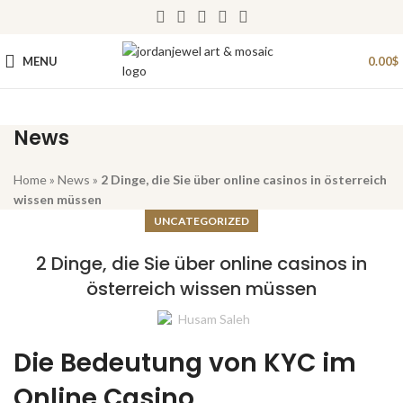
MENU
0.00
$
News
Home
»
News
»
2 Dinge, die Sie über online casinos in österreich
wissen müssen
UNCATEGORIZED
2 Dinge, die Sie über online casinos in
österreich wissen müssen
Husam Saleh
Die Bedeutung von KYC im
Online Casino