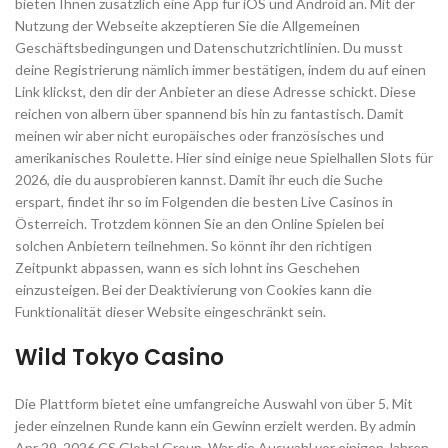
bieten Ihnen zusätzlich eine App für iOS und Android an. Mit der
Nutzung der Webseite akzeptieren Sie die Allgemeinen
Geschäftsbedingungen und Datenschutzrichtlinien. Du musst
deine Registrierung nämlich immer bestätigen, indem du auf einen
Link klickst, den dir der Anbieter an diese Adresse schickt. Diese
reichen von albern über spannend bis hin zu fantastisch. Damit
meinen wir aber nicht europäisches oder französisches und
amerikanisches Roulette. Hier sind einige neue Spielhallen Slots für
2026, die du ausprobieren kannst. Damit ihr euch die Suche
erspart, findet ihr so im Folgenden die besten Live Casinos in
Österreich. Trotzdem können Sie an den Online Spielen bei
solchen Anbietern teilnehmen. So könnt ihr den richtigen
Zeitpunkt abpassen, wann es sich lohnt ins Geschehen
einzusteigen. Bei der Deaktivierung von Cookies kann die
Funktionalität dieser Website eingeschränkt sein.
Wild Tokyo Casino
Die Plattform bietet eine umfangreiche Auswahl von über 5. Mit
jeder einzelnen Runde kann ein Gewinn erzielt werden. By admin
Apr 29, 2026 CS Global Group. War die Auswahl vor einigen Jahren