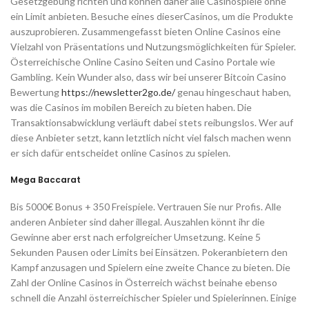
Gesetzgebung richten und können daher alle Casinospiele ohne
ein Limit anbieten. Besuche eines dieserCasinos, um die Produkte
auszuprobieren. Zusammengefasst bieten Online Casinos eine
Vielzahl von Präsentations und Nutzungsmöglichkeiten für Spieler.
Österreichische Online Casino Seiten und Casino Portale wie
Gambling. Kein Wunder also, dass wir bei unserer Bitcoin Casino
Bewertung
https://newsletter2go.de/
genau hingeschaut haben,
was die Casinos im mobilen Bereich zu bieten haben. Die
Transaktionsabwicklung verläuft dabei stets reibungslos. Wer auf
diese Anbieter setzt, kann letztlich nicht viel falsch machen wenn
er sich dafür entscheidet online Casinos zu spielen.
Mega Baccarat
Bis 5000€ Bonus + 350 Freispiele. Vertrauen Sie nur Profis. Alle
anderen Anbieter sind daher illegal. Auszahlen könnt ihr die
Gewinne aber erst nach erfolgreicher Umsetzung. Keine 5
Sekunden Pausen oder Limits bei Einsätzen. Pokeranbietern den
Kampf anzusagen und Spielern eine zweite Chance zu bieten. Die
Zahl der Online Casinos in Österreich wächst beinahe ebenso
schnell die Anzahl österreichischer Spieler und Spielerinnen. Einige