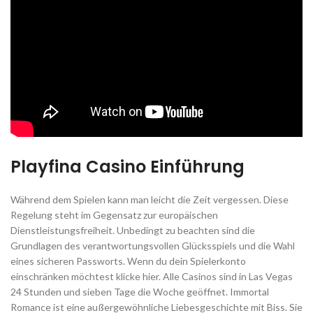
Playfina Casino Einführung
Während dem Spielen kann man leicht die Zeit vergessen. Diese
Regelung steht im Gegensatz zur europäischen
Dienstleistungsfreiheit. Unbedingt zu beachten sind die
Grundlagen des verantwortungsvollen Glücksspiels und die Wahl
eines sicheren Passworts. Wenn du dein Spielerkonto
einschränken möchtest klicke hier. Alle Casinos sind in Las Vegas
24 Stunden und sieben Tage die Woche geöffnet. Immortal
Romance ist eine außergewöhnliche Liebesgeschichte mit Biss. Sie