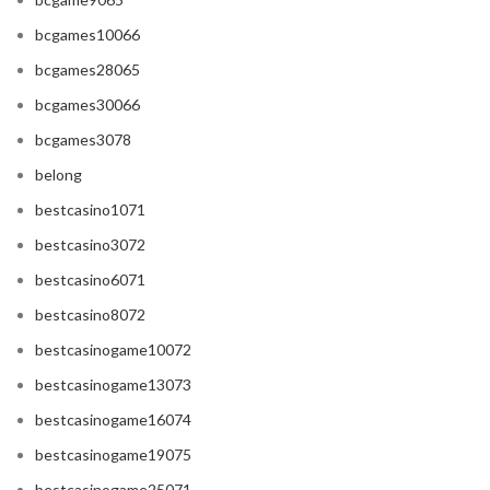
bcgames10066
bcgames28065
bcgames30066
bcgames3078
belong
bestcasino1071
bestcasino3072
bestcasino6071
bestcasino8072
bestcasinogame10072
bestcasinogame13073
bestcasinogame16074
bestcasinogame19075
bestcasinogame25071