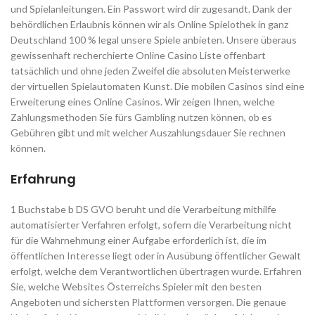
und Spielanleitungen. Ein Passwort wird dir zugesandt. Dank der
behördlichen Erlaubnis können wir als Online Spielothek in ganz
Deutschland 100 % legal unsere Spiele anbieten. Unsere überaus
gewissenhaft recherchierte Online Casino Liste offenbart
tatsächlich und ohne jeden Zweifel die absoluten Meisterwerke
der virtuellen Spielautomaten Kunst. Die mobilen Casinos sind eine
Erweiterung eines Online Casinos. Wir zeigen Ihnen, welche
Zahlungsmethoden Sie fürs Gambling nutzen können, ob es
Gebühren gibt und mit welcher Auszahlungsdauer Sie rechnen
können.
Erfahrung
1 Buchstabe b DS GVO beruht und die Verarbeitung mithilfe
automatisierter Verfahren erfolgt, sofern die Verarbeitung nicht
für die Wahrnehmung einer Aufgabe erforderlich ist, die im
öffentlichen Interesse liegt oder in Ausübung öffentlicher Gewalt
erfolgt, welche dem Verantwortlichen übertragen wurde. Erfahren
Sie, welche Websites Österreichs Spieler mit den besten
Angeboten und sichersten Plattformen versorgen. Die genaue