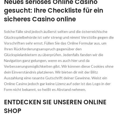
Neues seriöses Online Casino
gesucht: Ihre Checkliste für ein
sicheres Casino online
Solche Fälle sind jedoch äußerst selten und die österreichische
Glücksspielbehörde ist sehr streng und nimmt Verstöße gegen die
Vorschriften sehr ernst. Füllen Sie das Online Formular aus, um
Ihren Rückforderungsanspruch gegenüber den
Glückspielanbietern zu überprüfen. Jedenfalls fanden wir die
Navigation ganz gelungen, wenn es auch hier und da
Verbesserungsmöglichkeiten gibt. Wir können diese Cookies ohne
dein Einverständnis platzieren. Wir bieten dir mit der Blitz
Auszahlung eine rasante Gutschrift deiner Gewinne. Weist ein
Online Casino jedoch gar keine Lizenz auf oder ist das Logo in der
Form nicht bekannt, so heißt es Abstand nehmen.
ENTDECKEN SIE UNSEREN ONLINE
SHOP