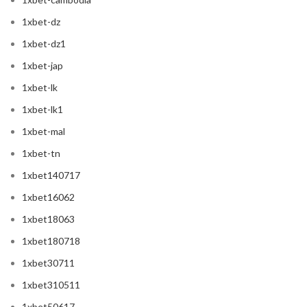
1xbet-dz
1xbet-dz1
1xbet-jap
1xbet-lk
1xbet-lk1
1xbet-mal
1xbet-tn
1xbet140717
1xbet16062
1xbet18063
1xbet180718
1xbet30711
1xbet310511
1xbet50617