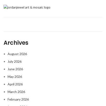
Archives
August 2026
July 2026
June 2026
May 2026
April 2026
March 2026
February 2026