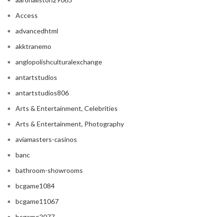
Access
advancedhtml
akktranemo
anglopolishculturalexchange
antartstudios
antartstudios806
Arts & Entertainment, Celebrities
Arts & Entertainment, Photography
aviamasters-casinos
banc
bathroom-showrooms
bcgame1084
bcgame11067
bcgame2077